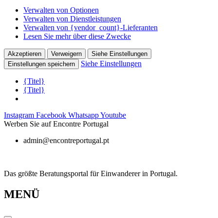
Verwalten von Optionen
Verwalten von Dienstleistungen
Verwalten von {vendor_count}-Lieferanten
Lesen Sie mehr über diese Zwecke
Akzeptieren
Verweigern
Siehe Einstellungen
Siehe Einstellungen
Einstellungen speichern
{Titel}
{Titel}
Zum
Instagram
Facebook
Whatsapp
Youtube
Inhalt
Werben Sie auf Encontre Portugal
springen
admin@encontreportugal.pt
Das größte Beratungsportal für Einwanderer in Portugal.
MENÜ