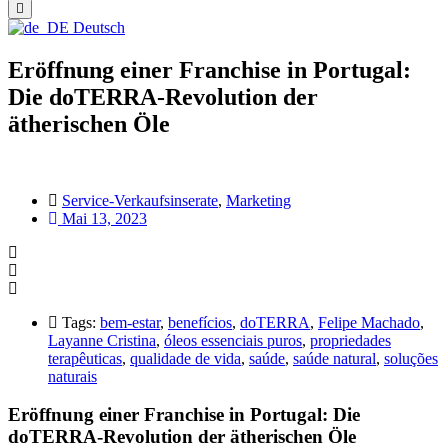
Deutsch
Eröffnung einer Franchise in Portugal:
Die doTERRA-Revolution der
ätherischen Öle
Service-Verkaufsinserate
,
Marketing
Mai 13, 2023
Tags:
bem-estar
,
benefícios
,
doTERRA
,
Felipe Machado
,
Layanne Cristina
,
óleos essenciais puros
,
propriedades
terapêuticas
,
qualidade de vida
,
saúde
,
saúde natural
,
soluções
naturais
Eröffnung einer Franchise in Portugal: Die
doTERRA-Revolution der ätherischen Öle