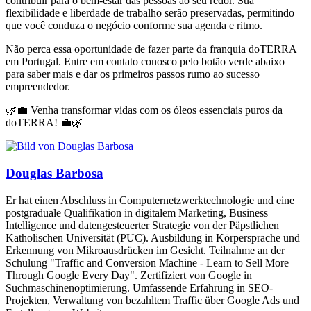
contribuir para o bem-estar das pessoas ao seu redor. Sua
flexibilidade e liberdade de trabalho serão preservadas, permitindo
que você conduza o negócio conforme sua agenda e ritmo.
Não perca essa oportunidade de fazer parte da franquia doTERRA
em Portugal. Entre em contato conosco pelo botão verde abaixo
para saber mais e dar os primeiros passos rumo ao sucesso
empreendedor.
🌿💼 Venha transformar vidas com os óleos essenciais puros da
doTERRA! 💼🌿
Douglas Barbosa
Er hat einen Abschluss in Computernetzwerktechnologie und eine
postgraduale Qualifikation in digitalem Marketing, Business
Intelligence und datengesteuerter Strategie von der Päpstlichen
Katholischen Universität (PUC). Ausbildung in Körpersprache und
Erkennung von Mikroausdrücken im Gesicht. Teilnahme an der
Schulung "Traffic and Conversion Machine - Learn to Sell More
Through Google Every Day". Zertifiziert von Google in
Suchmaschinenoptimierung. Umfassende Erfahrung in SEO-
Projekten, Verwaltung von bezahltem Traffic über Google Ads und