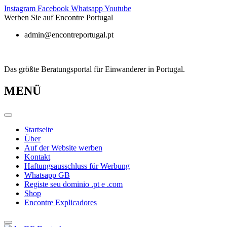
Zum
Instagram
Facebook
Whatsapp
Youtube
Inhalt
Werben Sie auf Encontre Portugal
springen
admin@encontreportugal.pt
Das größte Beratungsportal für Einwanderer in Portugal.
MENÜ
Startseite
Über
Auf der Website werben
Kontakt
Haftungsausschluss für Werbung
Whatsapp GB
Registe seu dominio .pt e .com
Shop
Encontre Explicadores