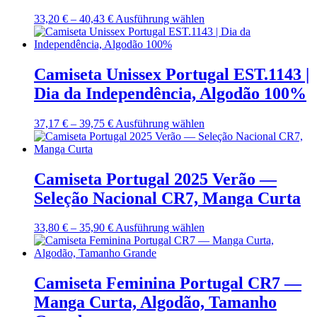
Optionen
können
Preisspanne:
Dieses
33,20
€
–
40,43
€
Ausführung wählen
auf
33,20 €
Produkt
der
bis
weist
Produktseite
40,43 €
mehrere
gewählt
Varianten
Camiseta Unissex Portugal EST.1143 |
werden
auf.
Dia da Independência, Algodão 100%
Die
Optionen
können
Preisspanne:
Dieses
37,17
€
–
39,75
€
Ausführung wählen
auf
37,17 €
Produkt
der
bis
weist
Produktseite
39,75 €
mehrere
gewählt
Varianten
Camiseta Portugal 2025 Verão —
werden
auf.
Seleção Nacional CR7, Manga Curta
Die
Optionen
können
Preisspanne:
Dieses
33,80
€
–
35,90
€
Ausführung wählen
auf
33,80 €
Produkt
der
bis
weist
Produktseite
35,90 €
mehrere
gewählt
Varianten
Camiseta Feminina Portugal CR7 —
werden
auf.
Manga Curta, Algodão, Tamanho
Die
Optionen