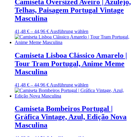
Camiseta Oversized Aveiro | Azulejo,
auf.
Telhas, Paisagem Portugal Vintage
Die
Optionen
Masculina
können
auf
Preisspanne:
Dieses
41,48
€
–
44,96
€
Ausführung wählen
der
41,48 €
Produkt
Produktseite
bis
weist
gewählt
44,96 €
mehrere
werden
Varianten
Camiseta Lisboa Clássico Amarelo |
auf.
Tour Tram Portugal, Anime Meme
Die
Optionen
Masculina
können
auf
Preisspanne:
Dieses
41,48
€
–
44,96
€
Ausführung wählen
der
41,48 €
Produkt
Produktseite
bis
weist
gewählt
44,96 €
mehrere
werden
Varianten
Camiseta Bombeiros Portugal |
auf.
Gráfica Vintage, Azul, Edição Nova
Die
Optionen
Masculina
können
auf