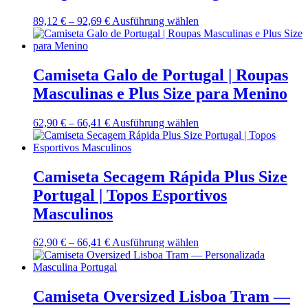
Preisspanne:
Dieses
89,12
€
–
92,69
€
Ausführung wählen
89,12 €
Produkt
bis
weist
92,69 €
mehrere
Varianten
Camiseta Galo de Portugal | Roupas
auf.
Masculinas e Plus Size para Menino
Die
Optionen
können
Preisspanne:
Dieses
62,90
€
–
66,41
€
Ausführung wählen
auf
62,90 €
Produkt
der
bis
weist
Produktseite
66,41 €
mehrere
gewählt
Varianten
Camiseta Secagem Rápida Plus Size
werden
auf.
Portugal | Topos Esportivos
Die
Optionen
Masculinos
können
auf
Preisspanne:
Dieses
62,90
€
–
66,41
€
Ausführung wählen
der
62,90 €
Produkt
Produktseite
bis
weist
gewählt
66,41 €
mehrere
werden
Varianten
Camiseta Oversized Lisboa Tram —
auf.