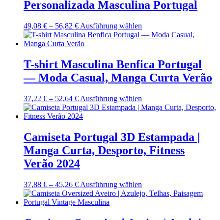
Personalizada Masculina Portugal
Die
Optionen
können
Preisspanne:
Dieses
49,08
€
–
56,82
€
Ausführung wählen
auf
49,08 €
Produkt
der
bis
weist
Produktseite
56,82 €
mehrere
gewählt
Varianten
T-shirt Masculina Benfica Portugal
werden
auf.
— Moda Casual, Manga Curta Verão
Die
Optionen
können
Preisspanne:
Dieses
37,22
€
–
52,64
€
Ausführung wählen
auf
37,22 €
Produkt
der
bis
weist
Produktseite
52,64 €
mehrere
gewählt
Varianten
Camiseta Portugal 3D Estampada |
werden
auf.
Manga Curta, Desporto, Fitness
Die
Optionen
Verão 2024
können
auf
Preisspanne:
Dieses
37,88
€
–
45,26
€
Ausführung wählen
der
37,88 €
Produkt
Produktseite
bis
weist
gewählt
45,26 €
mehrere
werden
Varianten