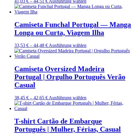
Preisspanne:
Dieses
41,03
€
–
44,51
€
Ausführung wählen
der
41,03 €
Produkt
Produktseite
bis
weist
gewählt
44,51 €
mehrere
werden
Varianten
Camiseta Funchal Portugal — Manga
auf.
Longa ou Curta, Viagem Ilha
Die
Optionen
können
Preisspanne:
Dieses
33,53
€
–
44,48
€
Ausführung wählen
auf
33,53 €
Produkt
der
bis
weist
Produktseite
44,48 €
mehrere
gewählt
Varianten
Camiseta Oversized Madeira
werden
auf.
Portugal | Orgulho Português Verão
Die
Optionen
Casual
können
auf
Preisspanne:
Dieses
38,45
€
–
42,65
€
Ausführung wählen
der
38,45 €
Produkt
Produktseite
bis
weist
gewählt
42,65 €
mehrere
werden
Varianten
T-shirt Cartão de Embarque
auf.
Português | Mulher, Férias, Casual
Die