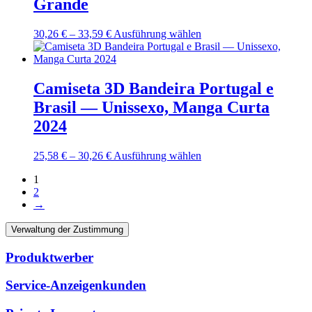
Grande
können
auf
Preisspanne:
Dieses
30,26
€
–
33,59
€
Ausführung wählen
der
30,26 €
Produkt
Produktseite
bis
weist
gewählt
33,59 €
mehrere
werden
Varianten
Camiseta 3D Bandeira Portugal e
auf.
Brasil — Unissexo, Manga Curta
Die
Optionen
2024
können
auf
Preisspanne:
Dieses
25,58
€
–
30,26
€
Ausführung wählen
der
25,58 €
Produkt
Produktseite
1
bis
weist
gewählt
2
30,26 €
mehrere
werden
→
Varianten
auf.
Verwaltung der Zustimmung
Die
Optionen
können
Produktwerber
auf
der
Service-Anzeigenkunden
Produktseite
gewählt