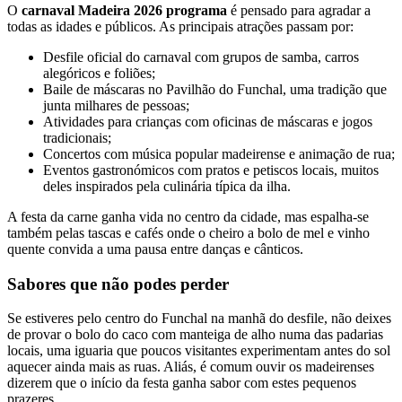
O
carnaval Madeira 2026 programa
é pensado para agradar a
todas as idades e públicos. As principais atrações passam por:
Desfile oficial do carnaval com grupos de samba, carros
alegóricos e foliões;
Baile de máscaras no Pavilhão do Funchal, uma tradição que
junta milhares de pessoas;
Atividades para crianças com oficinas de máscaras e jogos
tradicionais;
Concertos com música popular madeirense e animação de rua;
Eventos gastronómicos com pratos e petiscos locais, muitos
deles inspirados pela culinária típica da ilha.
A festa da carne ganha vida no centro da cidade, mas espalha-se
também pelas tascas e cafés onde o cheiro a bolo de mel e vinho
quente convida a uma pausa entre danças e cânticos.
Sabores que não podes perder
Se estiveres pelo centro do Funchal na manhã do desfile, não deixes
de provar o bolo do caco com manteiga de alho numa das padarias
locais, uma iguaria que poucos visitantes experimentam antes do sol
aquecer ainda mais as ruas. Aliás, é comum ouvir os madeirenses
dizerem que o início da festa ganha sabor com estes pequenos
prazeres.