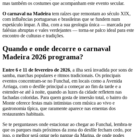
mas também os costumes que acompanham este evento secular.
O carnaval na Madeira
tem raízes que remontam ao século XIX,
com influências portuguesas e brasileiras que se fundem num
espetáculo ímpar. A ilha, com a sua geologia única — marcada por
falésias abruptas e vales verdejantes — torna-se palco ideal para este
encontro de culturas e tradições.
Quando e onde decorre o carnaval
Madeira 2026 programa?
Entre 6 e 11 de fevereiro de 2026
, a ilha será invadida por sons de
samba, marchas populares e ritmos tradicionais. Os principais
eventos concentram-se no Funchal, em locais como a Avenida
Arriaga, com o desfile principal a começar ao fim da tarde e a
estender-se até à noite, quando as luzes da cidade refletem nas
fachadas coloridas. Para quem gosta de imersão total, o bairro do
Monte oferece festas mais intimistas com música ao vivo e
gastronomia típica, que raramente aparece nas ementas dos
restaurantes habituais.
Se te perguntasses onde estacionar ao chegar ao Funchal, lembra-te
que os parques mais próximos da zona do desfile fecham cedo, por
isso, o melhor será optar pelo parque da Marina, de onde podes