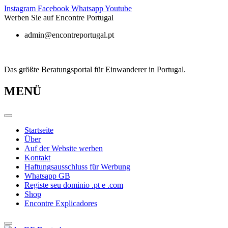
Zum
Instagram
Facebook
Whatsapp
Youtube
Inhalt
Werben Sie auf Encontre Portugal
springen
admin@encontreportugal.pt
Das größte Beratungsportal für Einwanderer in Portugal.
MENÜ
Startseite
Über
Auf der Website werben
Kontakt
Haftungsausschluss für Werbung
Whatsapp GB
Registe seu dominio .pt e .com
Shop
Encontre Explicadores