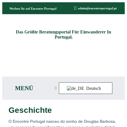
admin@encontreportugal.pt
Werben Sie auf Encontre Portugal
Das Größte Beratungsportal Für Einwanderer In
Registe
Portugal.
seu
Whatsapp
Encontre
dominio
Shop
GB
Explicadores
.pt e
.com
MENÜ
Deutsch
Geschichte
O Encontre Portugal nasceu do sonho de Douglas Barbosa,