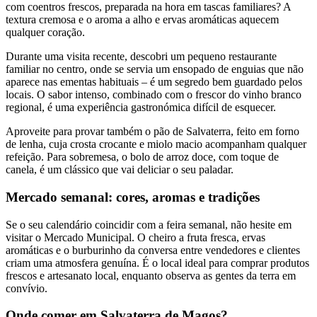
com coentros frescos, preparada na hora em tascas familiares? A
textura cremosa e o aroma a alho e ervas aromáticas aquecem
qualquer coração.
Durante uma visita recente, descobri um pequeno restaurante
familiar no centro, onde se servia um ensopado de enguias que não
aparece nas ementas habituais – é um segredo bem guardado pelos
locais. O sabor intenso, combinado com o frescor do vinho branco
regional, é uma experiência gastronómica difícil de esquecer.
Aproveite para provar também o pão de Salvaterra, feito em forno
de lenha, cuja crosta crocante e miolo macio acompanham qualquer
refeição. Para sobremesa, o bolo de arroz doce, com toque de
canela, é um clássico que vai deliciar o seu paladar.
Mercado semanal: cores, aromas e tradições
Se o seu calendário coincidir com a feira semanal, não hesite em
visitar o Mercado Municipal. O cheiro a fruta fresca, ervas
aromáticas e o burburinho da conversa entre vendedores e clientes
criam uma atmosfera genuína. É o local ideal para comprar produtos
frescos e artesanato local, enquanto observa as gentes da terra em
convívio.
Onde comer em Salvaterra de Magos?