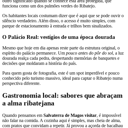
outro significado quando se conhece esta área protegida, que
funciona como um dos pulmões verdes do Ribatejo.
Os habitantes locais costumam dizer que é aqui que se pode ouvir o
silêncio verdadeiro. Além disso, o acesso é muito simples, com
parque de estacionamento à entrada e trilhos bem sinalizados.
O Palácio Real: vestígios de uma época dourada
Mesmo que hoje em dia apenas reste parte da estrutura original, o
espírito do palácio permanece. Um
pouco antes do pôr do sol
, a luz
dourada realça cada pedra, despertando memórias de banquetes e
decisões que moldaram a história do país.
Para quem gosta de fotografia, este é um spot imperdível e pouco
conhecido pelo turismo massivo, ideal para captar o Ribatejo numa
perspectiva diferente.
Gastronomia local: sabores que abraçam
a alma ribatejana
Quando pensamos em
Salvaterra de Magos visitar
, é impossível
não falar na comida. A cozinha aqui é simples, mas cheia de alma,
com pratos que convidam a repetir. Já provou a açorda de bacalhau