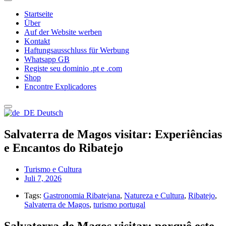
Startseite
Über
Auf der Website werben
Kontakt
Haftungsausschluss für Werbung
Whatsapp GB
Registe seu dominio .pt e .com
Shop
Encontre Explicadores
Deutsch
Salvaterra de Magos visitar: Experiências
e Encantos do Ribatejo
Turismo e Cultura
Juli 7, 2026
Tags:
Gastronomia Ribatejana
,
Natureza e Cultura
,
Ribatejo
,
Salvaterra de Magos
,
turismo portugal
Salvaterra de Magos visitar: porquê este