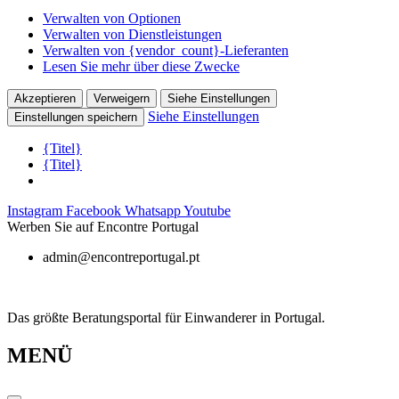
Verwalten von Optionen
Verwalten von Dienstleistungen
Verwalten von {vendor_count}-Lieferanten
Lesen Sie mehr über diese Zwecke
Akzeptieren
Verweigern
Siehe Einstellungen
Siehe Einstellungen
Einstellungen speichern
{Titel}
{Titel}
Zum
Instagram
Facebook
Whatsapp
Youtube
Inhalt
Werben Sie auf Encontre Portugal
springen
admin@encontreportugal.pt
Das größte Beratungsportal für Einwanderer in Portugal.
MENÜ