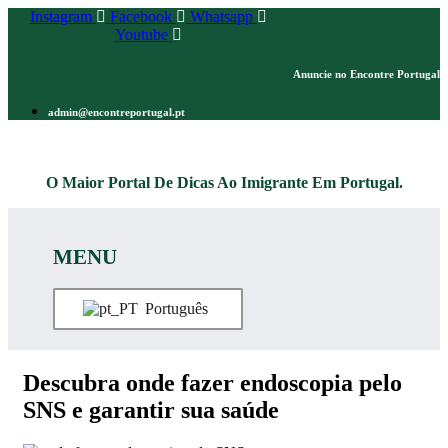
Pular
Instagram
Facebook
Whatsapp
para
Youtube
o
conteúdo
Anuncie no Encontre Portugal
admin@encontreportugal.pt
e seu
Encontre
o .pt
Loja
Explicadores
O Maior Portal De Dicas Ao Imigrante Em Portugal.
MENU
Português
Descubra onde fazer endoscopia pelo
SNS e garantir sua saúde