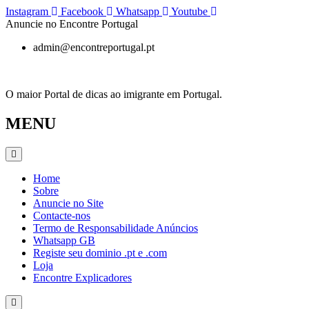
Pular
Instagram
Facebook
Whatsapp
Youtube
para
Anuncie no Encontre Portugal
o
admin@encontreportugal.pt
conteúdo
O maior Portal de dicas ao imigrante em Portugal.
MENU
Home
Sobre
Anuncie no Site
Contacte-nos
Termo de Responsabilidade Anúncios
Whatsapp GB
Registe seu dominio .pt e .com
Loja
Encontre Explicadores