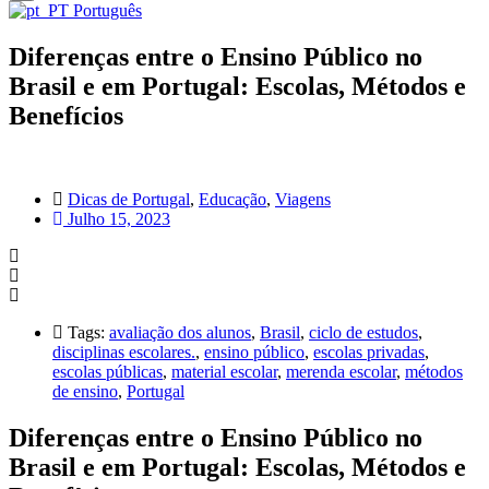
Português
Diferenças entre o Ensino Público no
Brasil e em Portugal: Escolas, Métodos e
Benefícios
Dicas de Portugal
,
Educação
,
Viagens
Julho 15, 2023
Tags:
avaliação dos alunos
,
Brasil
,
ciclo de estudos
,
disciplinas escolares.
,
ensino público
,
escolas privadas
,
escolas públicas
,
material escolar
,
merenda escolar
,
métodos
de ensino
,
Portugal
Diferenças entre o Ensino Público no
Brasil e em Portugal: Escolas, Métodos e