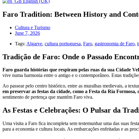
English (UK)
Faro Tradition: Between History and Con
Cultura e Turismo
June 7, 2026
Tags:
Algarve
,
cultura portuguesa
,
Faro
,
gastronomia de Faro
,
Tradição de Faro: Onde o Passado Encontr
Faro guarda histórias que respiram pelas ruas da sua Cidade Ve
vive numa harmonia entre o antigo e o contemporâneo. Estas tradições
Ao passear pelo centro histórico, entre as muralhas medievais, a text
em preservar as festas da cidade, como a Festa da Ria Formosa, 
sentimento de pertença que mantém Faro viva.
As Festas e Celebrações: O Pulsar da Trad
Uma visita a Faro fica incompleta sem testemunhar uma das suas festas
para a economia e cultura locais. As embarcações enfeitadas e as pro