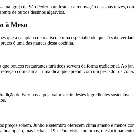
se na igreja de São Pedro para festejar a renovação das suas raízes, co
ferente de outros destinos algarvios.
ro à Mesa
Sabes que a cataplana de marisco é uma especialidade que só sabe verd
pratos é uma das marcas desta cozinha.
 que poucos restaurantes turísticos servem da forma tradicional. Ao jan
da refeição com calma – uma dica que aprendi com um pescador da zona.
a tradição de Faro passa pela valorização destes ingredientes sustentá
nos.
e os preços sobem. Junho e setembro oferecem clima ameno e menos co
oa opção, mas fecha às 19h. Para visitas noturnas, o estacionamento ju