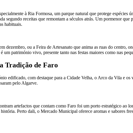
especialmente à Ria Formosa, um parque natural que protege espécies ún
arada segundo receitas que remontam a séculos atrás. Um pormenor que po
s habituais.
 dezembro, ou a Feira de Artesanato que anima as ruas do centro, on
 é um património vivo, presente tanto nas festas maiores como nas peque
da Tradição de Faro
o edificado, com destaque para a Cidade Velha, o Arco da Vila e os ve
assaram pelo Algarve.
ntram artefactos que contam como Faro foi um porto estratégico ao l
história. Perto dali, o Mercado Municipal oferece aromas e sabores fre