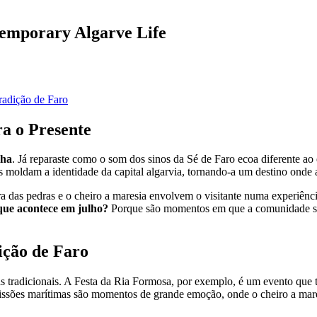
temporary Algarve Life
tradição de Faro
a o Presente
lha
. Já reparaste como o som dos sinos da Sé de Faro ecoa diferente a
 moldam a identidade da capital algarvia, tornando-a um destino onde a 
ura das pedras e o cheiro a maresia envolvem o visitante numa experiênci
que acontece em julho?
Porque são momentos em que a comunidade se re
ição de Faro
 tradicionais. A Festa da Ria Formosa, por exemplo, é um evento que tr
cissões marítimas são momentos de grande emoção, onde o cheiro a mares