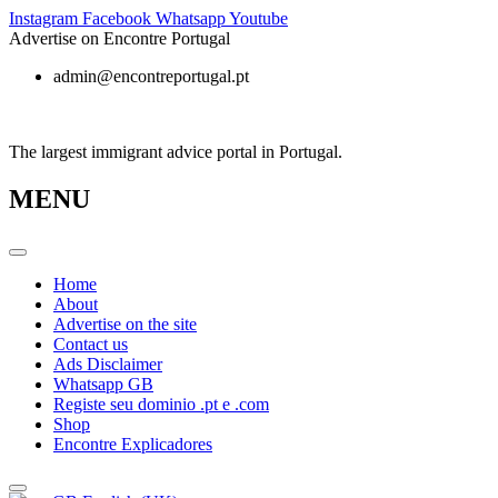
Skip
Instagram
Facebook
Whatsapp
Youtube
to
Advertise on Encontre Portugal
content
admin@encontreportugal.pt
The largest immigrant advice portal in Portugal.
MENU
Home
About
Advertise on the site
Contact us
Ads Disclaimer
Whatsapp GB
Registe seu dominio .pt e .com
Shop
Encontre Explicadores