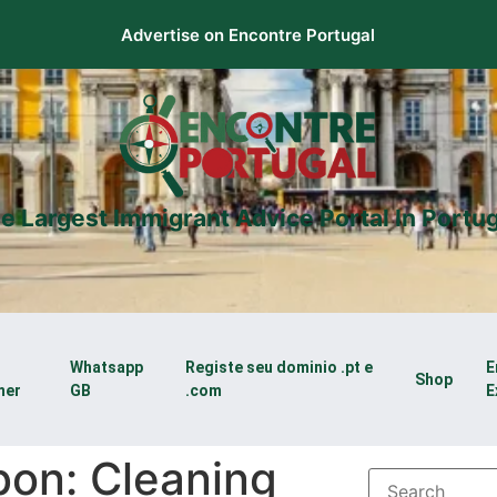
Advertise on Encontre Portugal
e Largest Immigrant Advice Portal In Portug
Whatsapp
Registe seu dominio .pt e
E
Shop
mer
GB
.com
E
bon: Cleaning