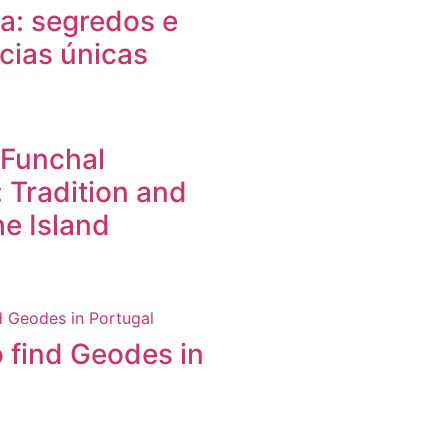
la: segredos e
cias únicas
 Funchal
: Tradition and
he Island
 find Geodes in