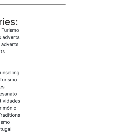
ies:
 Turismo
s adverts
s adverts
rts
unselling
Turismo
es
tesanato
tividades
trimónio
raditions
rismo
rtugal