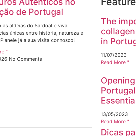
Feature
uros Autênticos no
ção de Portugal
The impo
 as aldeias do Sardoal e viva
collagen
ias únicas entre história, natureza e
in Portu
Planeie já a sua visita connosco!
e "
11/07/2023
026
No Comments
Read More "
Opening 
Portuga
Essentia
13/05/2023
Read More "
Dicas par