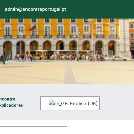
admin@encontreportugal.pt
al.
ncontre
English (UK)
xplicadores