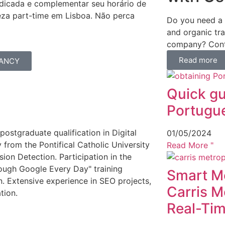
edicada e complementar seu horário de
za part-time em Lisboa. Não perca
Do you need a 
and organic tr
company? Cont
Read more
CANCY
Quick gu
Portugue
stgraduate qualification in Digital
01/05/2024
 from the Pontifical Catholic University
Read More "
ion Detection. Participation in the
rough Google Every Day" training
Smart Mo
n. Extensive experience in SEO projects,
Carris M
tion.
Real-Tim