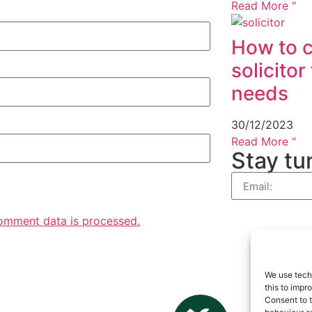
Read More "
How to c
solicitor
needs
30/12/2023
Read More "
Stay tu
omment data is processed.
We use tech
this to imp
Consent to t