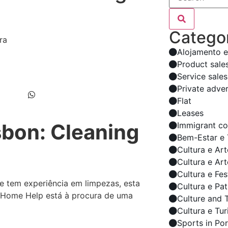
Categor
Alojamento e
Product sale
Service sale
Private adve
Flat
Leases
sbon: Cleaning
Immigrant co
Bem-Estar e 
Cultura e Art
Cultura e Ar
Cultura e Fes
 e tem experiência em limpezas, esta
Cultura e Pa
 Home Help está à procura de uma
Culture and T
Cultura e Tu
Sports in Po