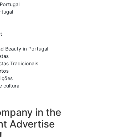
Portugal
rtugal
t
nd Beauty in Portugal
stas
stas Tradicionais
ntos
dições
e cultura
ompany in the
ht Advertise
!