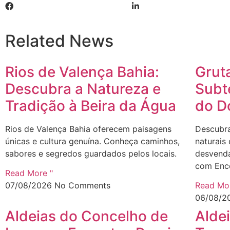
Related News
Rios de Valença Bahia:
Grut
Descubra a Natureza e
Subt
Tradição à Beira da Água
do D
Rios de Valença Bahia oferecem paisagens
Descubra
únicas e cultura genuína. Conheça caminhos,
naturais
sabores e segredos guardados pelos locais.
desvendar
com Enco
Read More "
07/08/2026
No Comments
Read Mor
06/08/2
Aldeias do Concelho de
Aldei