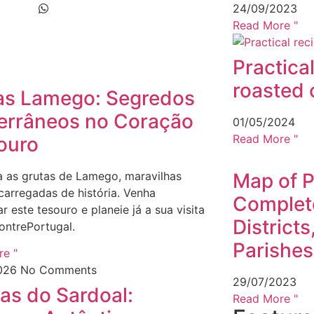
24/09/2023
Read More "
Practical
roasted 
as Lamego: Segredos
errâneos no Coração
01/05/2024
Read More "
ouro
 as grutas de Lamego, maravilhas
Map of P
 carregadas de história. Venha
Complet
 este tesouro e planeie já a sua visita
District
ntrePortugal.
Parishes
e "
026
No Comments
29/07/2023
as do Sardoal:
Read More "