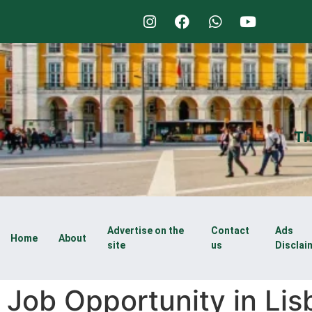
Th
Advertise on the
Contact
Ads
Home
About
site
us
Disclai
Job Opportunity in Lis