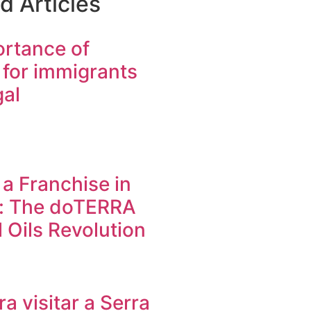
d Articles
rtance of
 for immigrants
gal
a Franchise in
l: The doTERRA
l Oils Revolution
a visitar a Serra