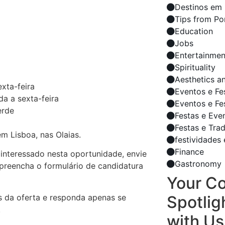
Destinos em 
Tips from Po
Education
Jobs
Entertainmen
Spirituality
Aesthetics a
xta-feira
Eventos e Fe
da a sexta-feira
Eventos e Fe
erde
Festas e Eve
Festas e Tra
em Lisboa, nas Olaias.
festividades 
Finance
 interessado nesta oportunidade, envie
Gastronomy
preencha o formulário de candidatura
Your C
 da oferta e responda apenas se
Spotlig
.
with Us