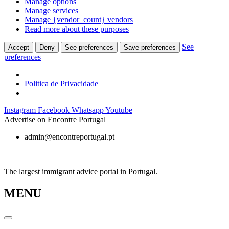
Manage options
Manage services
Manage {vendor_count} vendors
Read more about these purposes
See
Accept
Deny
See preferences
Save preferences
preferences
Politica de Privacidade
Skip
Instagram
Facebook
Whatsapp
Youtube
to
Advertise on Encontre Portugal
content
admin@encontreportugal.pt
The largest immigrant advice portal in Portugal.
MENU