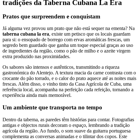
tradições da Taberna Cubana La Era
Pratos que surpreendem e conquistam
Já alguma vez provou um prato que não está sequer na ementa? Na
taberna cubana la era
, existe um petisco que os locais guardam
para si: o ensopado de borrego com ervas aromáticas frescas, um
segredo bem guardado que ganha um toque especial graças ao uso
de ingredientes da região, como o pão de milho e o azeite virgem
extra produzido nas proximidades.
Os sabores são intensos e autênticos, transmitindo a riqueza
gastronómica do Alentejo. A textura macia da carne contrasta com o
crocante do pão torrado, e o calor do prato aquece até as noites mais
frescas. Além disso, o vinho tinto da Casa Agrícola de Cuba, uma
referência local, acompanha na perfeição cada refeição, tornando a
experiência ainda mais memorável.
Um ambiente que transporta no tempo
Dentro da taberna, as paredes têm histórias para contar. Fotografias
antigas e objectos rurais decoram o espaço, lembrando a tradição
agrícola da região. Ao fundo, o som suave da guitarra portuguesa
complementa as conversas animadas e o tilintar dos copos. Este