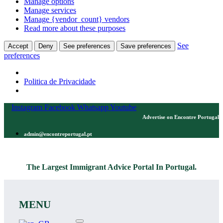
Manage options
Manage services
Manage {vendor_count} vendors
Read more about these purposes
See
Accept
Deny
See preferences
Save preferences
preferences
Politica de Privacidade
Skip
Instagram
Facebook
Whatsapp
Youtube
to
Advertise on Encontre Portugal
content
admin@encontreportugal.pt
The Largest Immigrant Advice Portal In Portugal.
MENU