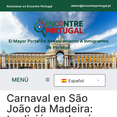
admin@encontreportugal.pt
Anúnciese en Encontre Portugal
El Mayor Portal De Asesoramiento A Inmigrantes
De Portugal.
MENÚ
Español
Carnaval en São
João da Madeira: