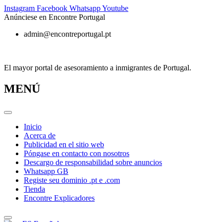
Ir
Instagram
Facebook
Whatsapp
Youtube
al
Anúnciese en Encontre Portugal
contenido
admin@encontreportugal.pt
El mayor portal de asesoramiento a inmigrantes de Portugal.
MENÚ
Inicio
Acerca de
Publicidad en el sitio web
Póngase en contacto con nosotros
Descargo de responsabilidad sobre anuncios
Whatsapp GB
Registe seu dominio .pt e .com
Tienda
Encontre Explicadores