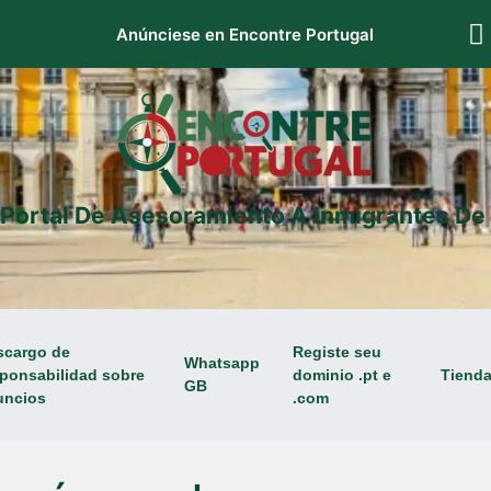
Anúnciese en Encontre Portugal
 Portal De Asesoramiento A Inmigrantes De 
scargo de
Registe seu
Whatsapp
ponsabilidad sobre
dominio .pt e
Tiend
GB
uncios
.com