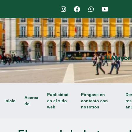
El Mayor
Publicidad
Póngase en
De
Acerca
Inicio
en el sitio
contacto con
res
de
web
nosotros
an