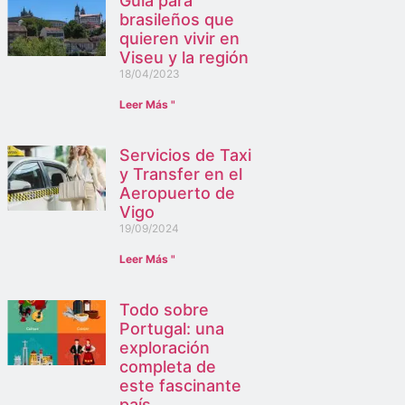
Guía para
brasileños que
quieren vivir en
Viseu y la región
18/04/2023
Leer Más "
Servicios de Taxi
y Transfer en el
Aeropuerto de
Vigo
19/09/2024
Leer Más "
Todo sobre
Portugal: una
exploración
completa de
este fascinante
país