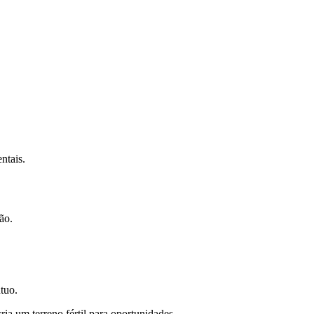
ntais.
ão.
tuo.
ia um terreno fértil para oportunidades.