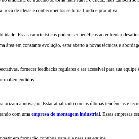
a troca de ideias e conhecimentos se torna fluida e produtiva.
ilidade. Essas características podem ser benéficas ao enfrentar desafios
ma área em constante evolução, estar aberto a novas técnicas e abordage
ctativas, fornecer feedbacks regulares e ser acessível para sua equipe
ar mal-entendidos.
rizam a inovação. Estar atualizado com as últimas tendências e tecnol
borando com uma
empresa de montagem industrial
. Essas empresas es
vestir em formação contínua para si e para sua equipe.