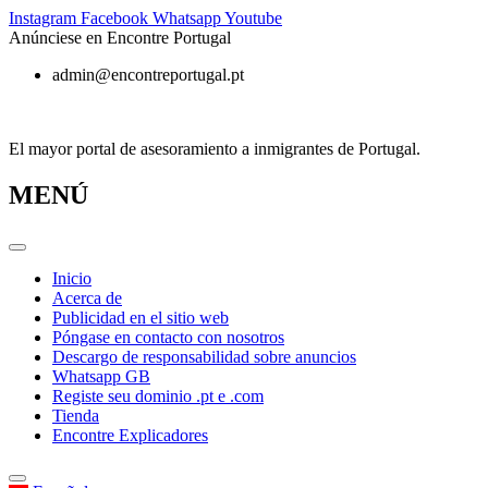
Ir
Instagram
Facebook
Whatsapp
Youtube
al
Anúnciese en Encontre Portugal
contenido
admin@encontreportugal.pt
El mayor portal de asesoramiento a inmigrantes de Portugal.
MENÚ
Inicio
Acerca de
Publicidad en el sitio web
Póngase en contacto con nosotros
Descargo de responsabilidad sobre anuncios
Whatsapp GB
Registe seu dominio .pt e .com
Tienda
Encontre Explicadores