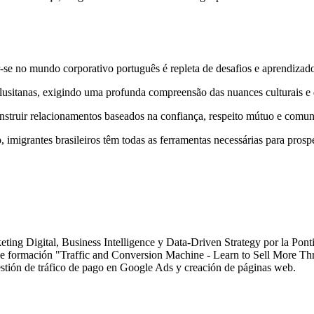
-se no mundo corporativo português é repleta de desafios e aprendizad
 lusitanas, exigindo uma profunda compreensão das nuances culturais e 
onstruir relacionamentos baseados na confiança, respeito mútuo e comun
o, imigrantes brasileiros têm todas as ferramentas necessárias para prosp
ting Digital, Business Intelligence y Data-Driven Strategy por la Pon
o de formación "Traffic and Conversion Machine - Learn to Sell More 
tión de tráfico de pago en Google Ads y creación de páginas web.