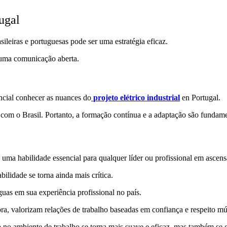
ugal
asileiras e portuguesas pode ser uma estratégia eficaz.
 uma comunicação aberta.
sencial conhecer as nuances do
projeto elétrico industrial
en Portugal.
om o Brasil. Portanto, a formação contínua e a adaptação são fundame
 uma habilidade essencial para qualquer líder ou profissional em ascens
ilidade se torna ainda mais crítica.
uas em sua experiência profissional no país.
ra, valorizam relações de trabalho baseadas em confiança e respeito mú
no ambiente de trabalho se torna mais suave e eficaz, mas também se cr