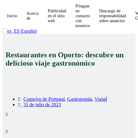
Póngase
Publicidad
en
Descargo de
Acerca
W
Inicio
en el sitio
contacto
responsabilidad
de
web
con
sobre anuncios
nosotros
Español
Restaurantes en Oporto: descubre un
delicioso viaje gastronómico
Consejos de Portugal
,
Gastronomía
,
Viajar
31 de julio de 2023