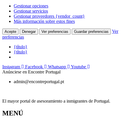
Gestionar opciones
Gestionar servicios
Gestionar proveedores {vendor_count}
Más información sobre estos fines
Ver
Acepte
Denegar
Ver preferencias
Guardar preferencias
preferencias
{título}
{título}
Ir
Instagram
Facebook
Whatsapp
Youtube
al
Anúnciese en Encontre Portugal
contenido
admin@encontreportugal.pt
El mayor portal de asesoramiento a inmigrantes de Portugal.
MENÚ