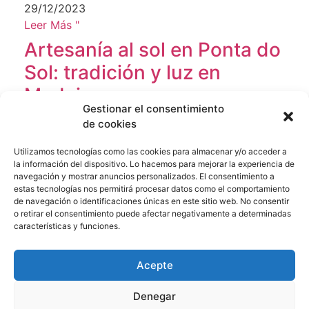
29/12/2023
Leer Más "
Artesanía al sol en Ponta do
Sol: tradición y luz en
Madeira
Gestionar el consentimiento
de cookies
05/06/2026
Leer Más "
Utilizamos tecnologías como las cookies para almacenar y/o acceder a
la información del dispositivo. Lo hacemos para mejorar la experiencia de
navegación y mostrar anuncios personalizados. El consentimiento a
Consejos para renovar sin
estas tecnologías nos permitirá procesar datos como el comportamiento
demora su permiso de
de navegación o identificaciones únicas en este sitio web. No consentir
o retirar el consentimiento puede afectar negativamente a determinadas
residencia en Portugal
características y funciones.
02/12/2023
Acepte
Leer Más "
Permanezca atento
Denegar