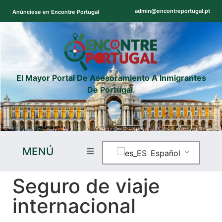
admin@encontreportugal.pt
Anúnciese en Encontre Portugal
El Mayor Portal De Asesoramiento A Inmigrantes
De Portugal.
MENÚ
Español
Seguro de viaje
internacional