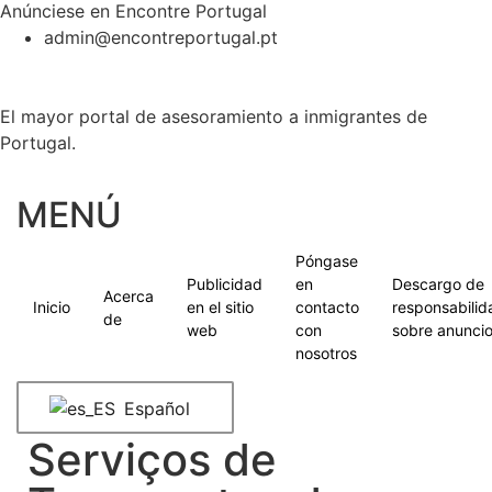
Anúnciese en Encontre Portugal
admin@encontreportugal.pt
El mayor portal de asesoramiento a inmigrantes de
Portugal.
MENÚ
Póngase
Publicidad
en
Descargo de
Acerca
Inicio
en el sitio
contacto
responsabilid
de
web
con
sobre anunci
nosotros
Español
Serviços de