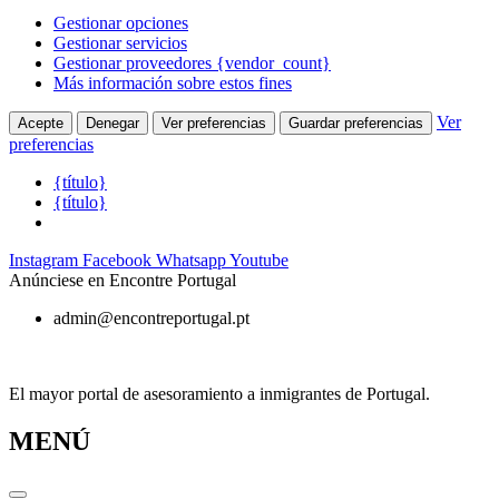
Gestionar opciones
Gestionar servicios
Gestionar proveedores {vendor_count}
Más información sobre estos fines
Ver
Acepte
Denegar
Ver preferencias
Guardar preferencias
preferencias
{título}
{título}
Ir
Instagram
Facebook
Whatsapp
Youtube
al
Anúnciese en Encontre Portugal
contenido
admin@encontreportugal.pt
El mayor portal de asesoramiento a inmigrantes de Portugal.
MENÚ