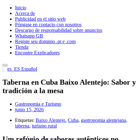
Inicio
Acerca de
Publicidad en el sitio web
Póngase en contacto con nosotros
Descargo de responsabilidad sobre anuncios
Whatsapp GB
Registe seu dominio .pt e .com
Tienda
Encontre Explicadores
Español
Taberna en Cuba Baixo Alentejo: Sabor y
tradición a la mesa
Gastronomia e Turismo
junio 15, 2026
Etiquetas:
Baixo Alentejo
,
Cuba
,
gastronomia alentejana
,
taberna
,
turismo rural
Um refúgio de sabores autênticos no