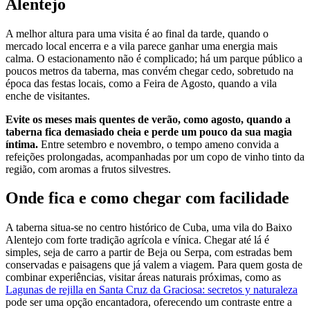
Alentejo
A melhor altura para uma visita é ao final da tarde, quando o
mercado local encerra e a vila parece ganhar uma energia mais
calma. O estacionamento não é complicado; há um parque público a
poucos metros da taberna, mas convém chegar cedo, sobretudo na
época das festas locais, como a Feira de Agosto, quando a vila
enche de visitantes.
Evite os meses mais quentes de verão, como agosto, quando a
taberna fica demasiado cheia e perde um pouco da sua magia
íntima.
Entre setembro e novembro, o tempo ameno convida a
refeições prolongadas, acompanhadas por um copo de vinho tinto da
região, com aromas a frutos silvestres.
Onde fica e como chegar com facilidade
A taberna situa-se no centro histórico de Cuba, uma vila do Baixo
Alentejo com forte tradição agrícola e vínica. Chegar até lá é
simples, seja de carro a partir de Beja ou Serpa, com estradas bem
conservadas e paisagens que já valem a viagem. Para quem gosta de
combinar experiências, visitar áreas naturais próximas, como as
Lagunas de rejilla en Santa Cruz da Graciosa: secretos y naturaleza
pode ser uma opção encantadora, oferecendo um contraste entre a