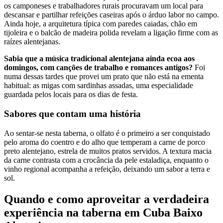
os camponeses e trabalhadores rurais procuravam um local para
descansar e partilhar refeições caseiras após o árduo labor no campo.
Ainda hoje, a arquitetura típica com paredes caiadas, chão em
tijoleira e o balcão de madeira polida revelam a ligação firme com as
raízes alentejanas.
Sabia que a música tradicional alentejana ainda ecoa aos
domingos, com canções de trabalho e romances antigos?
Foi
numa dessas tardes que provei um prato que não está na ementa
habitual: as migas com sardinhas assadas, uma especialidade
guardada pelos locais para os dias de festa.
Sabores que contam uma história
Ao sentar-se nesta taberna, o olfato é o primeiro a ser conquistado
pelo aroma do coentro e do alho que temperam a carne de porco
preto alentejano, estrela de muitos pratos servidos. A textura macia
da carne contrasta com a crocância da pele estaladiça, enquanto o
vinho regional acompanha a refeição, deixando um sabor a terra e
sol.
Quando e como aproveitar a verdadeira
experiência na taberna em Cuba Baixo