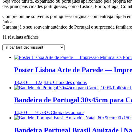
Seja você turista, expatriado ou português apaixonado pela própria ter
das principais cidades portuguesas, como Lisboa, Porto, Braga, Coim
Compre online souvenirs portugueses originais com entrega rápida em t
única.
Garanta já o seu souvenir autêntico de Portugal e surpreenda familiar
Trié
11 résultats affichés
par
prix
décroissant
Poster Lisboa Arte de Parede — Impre
Plage
Ce
13,23
€
–
122,43
€
Choix des options
de
produit
prix :
a
13,23 €
plusieurs
Bandeira de Portugal 30x45cm para Ca
à
variations.
122,43 €
Les
Plage
Ce
14,30
€
–
91,73
€
Choix des options
options
de
produit
peuvent
prix :
a
être
14,30 €
plusieurs
Bandeira Portugal Brasil Amizade | N
choisies