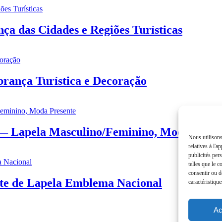
a das Cidades e Regiões Turísticas
rança Turística e Decoração
— Lapela Masculino/Feminino, Moda Prese
Nous utilisons
relatives à l'a
publicités per
telles que le 
consentir ou d
ete de Lapela Emblema Nacional
caractéristique
Ac