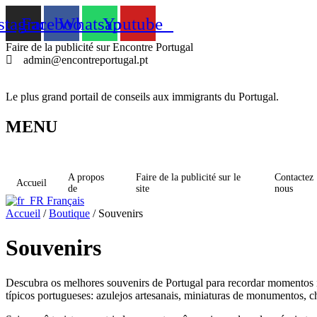
Skip
stagram
Facebook
Whatsapp
Youtube
to
content
Faire de la publicité sur Encontre Portugal
admin@encontreportugal.pt
Le plus grand portail de conseils aux immigrants du Portugal.
MENU
A propos
Faire de la publicité sur le
Contactez
Accueil
de
site
nous
Français
Accueil
/
Boutique
/ Souvenirs
Souvenirs
Descubra os melhores souvenirs de Portugal para recordar momentos 
típicos portugueses: azulejos artesanais, miniaturas de monumentos, ch