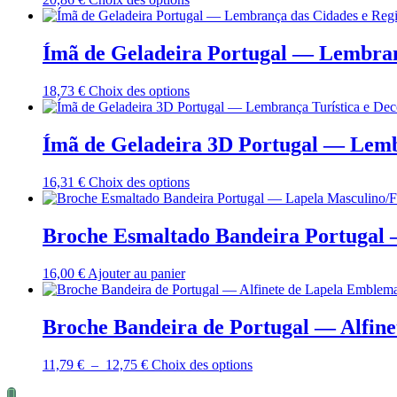
options
page
produit
peuvent
du
a
être
produit
plusieurs
Ímã de Geladeira Portugal — Lembranç
choisies
variations.
sur
Les
la
Ce
18,73
€
Choix des options
options
page
produit
peuvent
du
a
être
produit
plusieurs
Ímã de Geladeira 3D Portugal — Lemb
choisies
variations.
sur
Les
la
Ce
16,31
€
Choix des options
options
page
produit
peuvent
du
a
être
produit
plusieurs
Broche Esmaltado Bandeira Portugal 
choisies
variations.
sur
Les
la
16,00
€
Ajouter au panier
options
page
peuvent
du
être
produit
Broche Bandeira de Portugal — Alfin
choisies
sur
la
Plage
Ce
11,79
€
–
12,75
€
Choix des options
page
de
produit
du
prix :
a