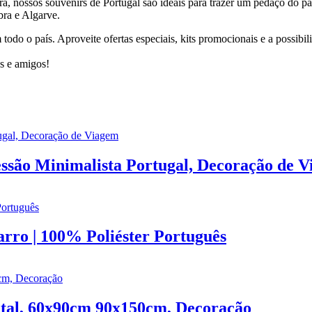
ra, nossos souvenirs de Portugal são ideais para trazer um pedaço do país
bra e Algarve.
odo o país. Aproveite ofertas especiais, kits promocionais e a possibil
es e amigos!
ssão Minimalista Portugal, Decoração de 
rro | 100% Poliéster Português
atal, 60x90cm 90x150cm, Decoração