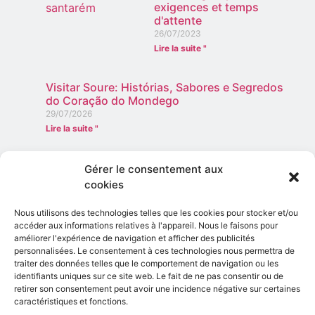
exigences et temps
d'attente
26/07/2023
Lire la suite "
Visitar Soure: Histórias, Sabores e Segredos
do Coração do Mondego
29/07/2026
Lire la suite "
Tourisme rural à Alcobaça : refuges et
Gérer le consentement aux
tradition au cœur de la campagne
cookies
18/06/2026
Lire la suite "
Nous utilisons des technologies telles que les cookies pour stocker et/ou
accéder aux informations relatives à l'appareil. Nous le faisons pour
améliorer l'expérience de navigation et afficher des publicités
Libérer la puissance du
personnalisées. Le consentement à ces technologies nous permettra de
timelapse sur les
traiter des données telles que le comportement de navigation ou les
chantiers de
identifiants uniques sur ce site web. Le fait de ne pas consentir ou de
construction
retirer son consentement peut avoir une incidence négative sur certaines
14/05/2025
caractéristiques et fonctions.