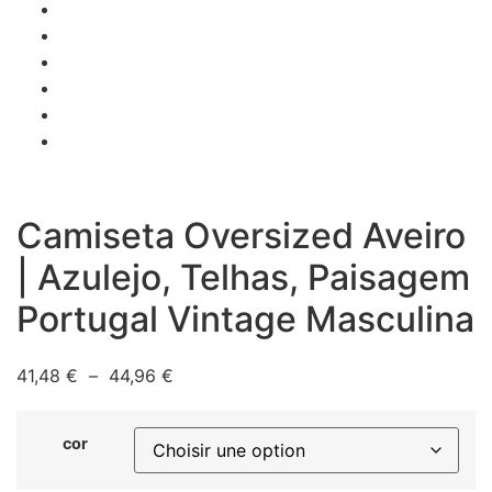
Camiseta Oversized Aveiro
| Azulejo, Telhas, Paisagem
Portugal Vintage Masculina
Plage
41,48
€
–
44,96
€
de
prix :
cor
41,48 €
à