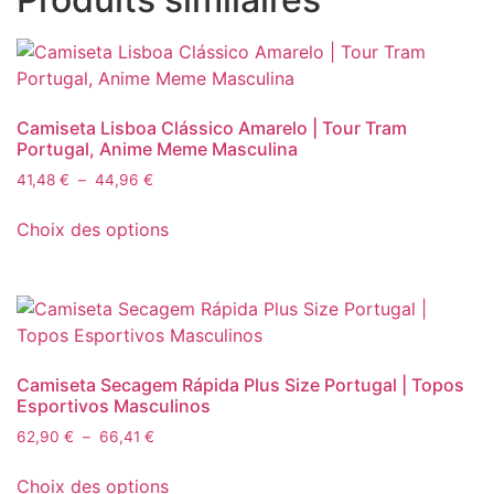
Camiseta Lisboa Clássico Amarelo | Tour Tram
Portugal, Anime Meme Masculina
Plage
41,48
€
–
44,96
€
de
Ce
prix :
Choix des options
produit
41,48 €
a
à
plusieurs
44,96 €
variations.
Les
options
Camiseta Secagem Rápida Plus Size Portugal | Topos
peuvent
Esportivos Masculinos
être
Plage
62,90
€
–
66,41
€
choisies
de
Ce
sur
prix :
Choix des options
produit