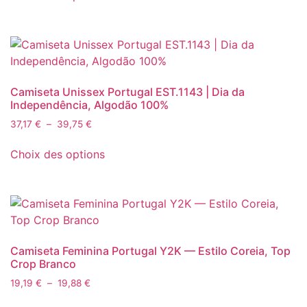
la
62,90 €
a
à
page
plusieurs
66,41 €
du
variations.
produit
Les
options
Camiseta Unissex Portugal EST.1143 | Dia da
peuvent
Independência, Algodão 100%
être
Plage
37,17
€
–
39,75
€
choisies
de
Ce
sur
prix :
Choix des options
produit
la
37,17 €
a
à
page
plusieurs
39,75 €
du
variations.
produit
Les
options
Camiseta Feminina Portugal Y2K — Estilo Coreia, Top
peuvent
Crop Branco
être
Plage
19,19
€
–
19,88
€
choisies
de
Ce