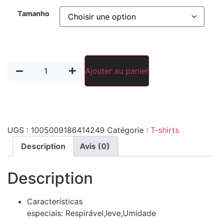
44,96 €
Tamanho
quantité
Ajouter au panier
de
Camiseta
Oversized
Aveiro
|
Azulejo,
Telhas,
UGS :
1005009186414249
Catégorie :
T-shirts
Paisagem
Portugal
Description
Avis (0)
Vintage
Masculina
Description
Características
especiais:
Respirável,leve,Umidade