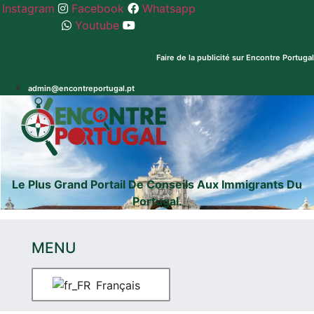
Skip
Instagram
Facebook
Whatsapp
to
Youtube
content
Faire de la publicité sur Encontre Portugal
Registe
admin@encontreportugal.pt
seu
Whatsapp
Encontre
dominio
Boutique
GB
Explicadores
.pt e
.com
Le Plus Grand Portail De Conseils Aux Immigrants Du
Portugal.
MENU
Français