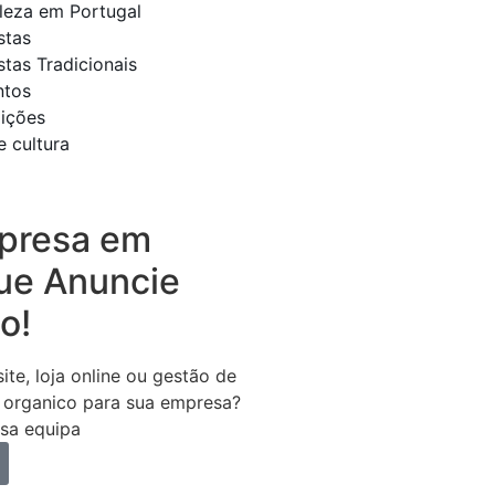
eleza em Portugal
stas
stas Tradicionais
ntos
dições
e cultura
presa em
ue Anuncie
o!
ite, loja online ou gestão de
 organico para sua empresa?
sa equipa