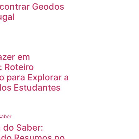
contrar Geodos
ugal
azer em
 Roteiro
 para Explorar a
dos Estudantes
 do Saber:
do Resumos no