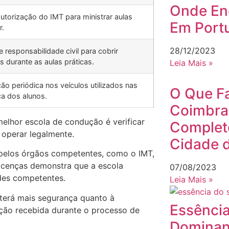
Onde En
autorização do IMT para ministrar aulas
Em Port
r.
28/12/2023
e responsabilidade civil para cobrir
 durante as aulas práticas.
Leia Mais »
ção periódica nos veículos utilizados nas
O Que F
ça dos alunos.
Coimbra:
melhor escola de condução é verificar
Completo
a operar legalmente.
Cidade 
a pelos órgãos competentes, como o IMT,
licenças demonstra que a escola
07/08/2023
ades competentes.
Leia Mais »
 terá mais segurança quanto à
Essência
ação recebida durante o processo de
Dominan