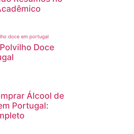
Acadêmico
Polvilho Doce
ugal
mprar Álcool de
em Portugal:
mpleto