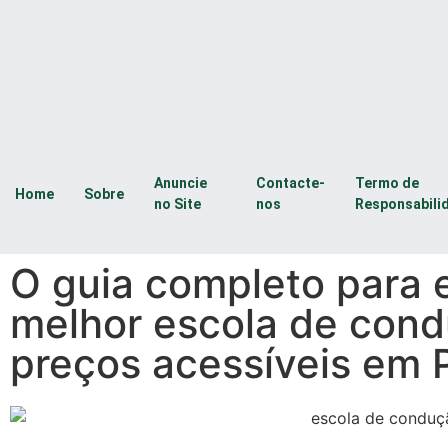
Anuncie
Contacte-
Termo de
Home
Sobre
no Site
nos
Responsabili
O guia completo para 
melhor escola de con
preços acessíveis em 