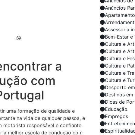
Anúncios de 
Anúncios Par
Apartamento
Arrendament
Assessoria i
Bem-Estar e 
Cultura e Art
Cultura e Ar
Cultura e Fes
encontrar a
Cultura e Pa
Cultura e Tr
dução com
Cultura e Tu
Desporto em
Portugal
Destinos em 
Dicas de Por
Educação
ntir uma formação de qualidade e
Empregos
ortante na vida de qualquer pessoa, e
Entretenimen
 motorista responsável e confiante.
Espiritualida
rar a melhor escola de condução com