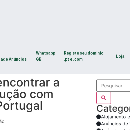
Whatsapp
Registe seu dominio
Loja
dade Anúncios
GB
.pt e .com
encontrar a
dução com
Portugal
Categor
Alojamento e
Anúncios de