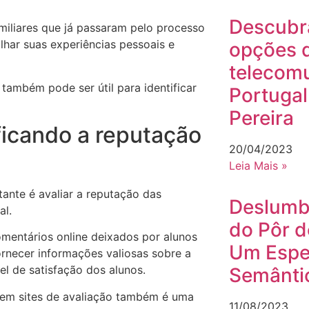
Descubr
miliares que já passaram pelo processo
har suas experiências pessoais e
opções 
telecom
s também pode ser útil para identificar
Portugal
Pereira
ficando a reputação
20/04/2023
Leia Mais »
ante é avaliar a reputação das
Deslumb
al.
do Pôr d
omentários online deixados por alunos
Um Espe
ornecer informações valiosas sobre a
el de satisfação dos alunos.
Semântic
o em sites de avaliação também é uma
11/08/2023