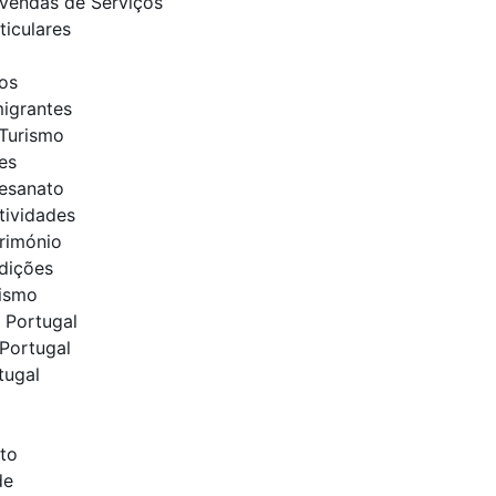
Vendas de Serviços
ticulares
os
migrantes
Turismo
es
tesanato
tividades
trimónio
adições
rismo
 Portugal
Portugal
tugal
to
de