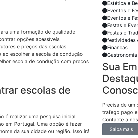
Estética e B
Eventos e Fe
Eventos e Fe
Festas e Eve
 para uma formação de qualidade
Festas e Tra
ontrar opções acessíveis
festividades 
trutores e preços das escolas
Finanças
ão ao escolher a escola de condução
Gastronomia
melhor escola de condução com preços
Sua Em
Destaq
trar escolas de
Conosc
Precisa de um s
trafego pago e
 é realizar uma pesquisa inicial.
Contacte a nos
ão em Portugal. Uma opção é fazer
Saiba mais
ome da sua cidade ou região. Isso irá