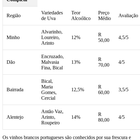
Variedades
Teor
Preço
Região
Avaliação
de Uva
Alcoólico
Médio
Alvarinho,
R
Minho
Loureiro,
12%
4,5/5
50,00
Arinto
Encruzado,
R
Dão
Malvasia
13%
4/5
70,00
Fina, Bical
Bical,
Maria
R
Bairrada
12,5%
3,5/5
Gomes,
60,00
Cercial
Antão Vaz,
R
Alentejo
Arinto,
14%
4/5
80,00
Roupeiro
Os vinhos brancos portugueses são conhecidos por sua frescura e