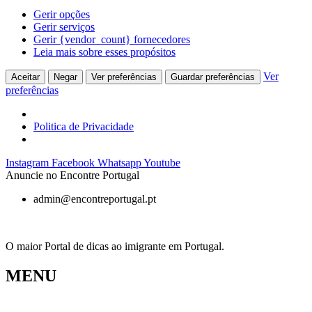
Gerir opções
Gerir serviços
Gerir {vendor_count} fornecedores
Leia mais sobre esses propósitos
Ver
Aceitar
Negar
Ver preferências
Guardar preferências
preferências
Politica de Privacidade
Pular
Instagram
Facebook
Whatsapp
Youtube
para
Anuncie no Encontre Portugal
o
admin@encontreportugal.pt
conteúdo
O maior Portal de dicas ao imigrante em Portugal.
MENU