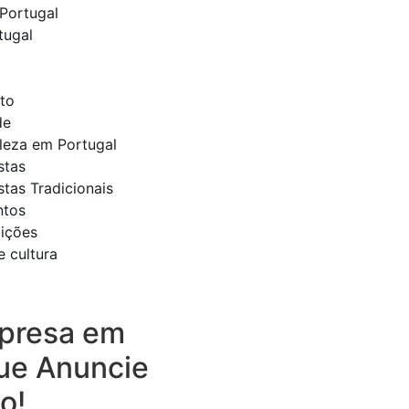
Portugal
tugal
to
de
eleza em Portugal
stas
stas Tradicionais
ntos
dições
e cultura
presa em
ue Anuncie
o!