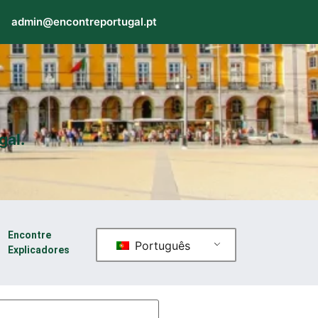
admin@encontreportugal.pt
gal.
Encontre
Português
Explicadores