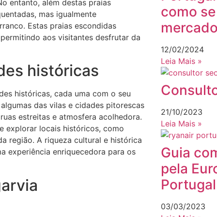
No entanto, além destas praias
como se
quentadas, mas igualmente
mercado
rranco. Estas praias escondidas
permitindo aos visitantes desfrutar da
12/02/2024
Leia Mais »
des históricas
Consulto
ades históricas, cada uma com o seu
 algumas das vilas e cidades pitorescas
21/10/2023
, ruas estreitas e atmosfera acolhedora.
Leia Mais »
 explorar locais históricos, como
a região. A riqueza cultural e histórica
Guia com
ma experiência enriquecedora para os
pela Eur
arvia
Portuga
03/03/2023