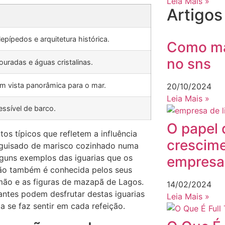
Leia Mais »
Artigo
lepípedos e arquitetura histórica.
Como ma
no sns
ouradas e águas cristalinas.
m vista panorâmica para o mar.
20/10/2024
Leia Mais »
essível de barco.
O papel 
os típicos que refletem a influência
crescim
um guisado de marisco cozinhado numa
lguns exemplos das iguarias que os
empresa
gião também é conhecida pelos seus
mão e as figuras de mazapã de Lagos.
14/02/2024
antes podem desfrutar destas iguarias
Leia Mais »
a se faz sentir em cada refeição.