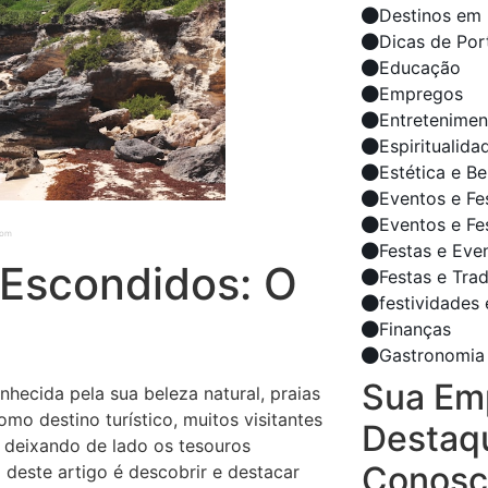
Destinos em 
Dicas de Por
Educação
Empregos
Entretenimen
Espiritualida
Estética e B
Eventos e Fe
Eventos e Fe
com
Festas e Eve
 Escondidos: O
Festas e Tra
festividades 
Finanças
Gastronomia
Sua Em
nhecida pela sua beleza natural, praias
o destino turístico, muitos visitantes
Destaq
 deixando de lado os tesouros
Conosc
 deste artigo é descobrir e destacar