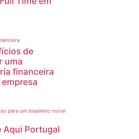
Full Time em
ícios de
ar uma
ria financeira
a empresa
 Aqui Portugal