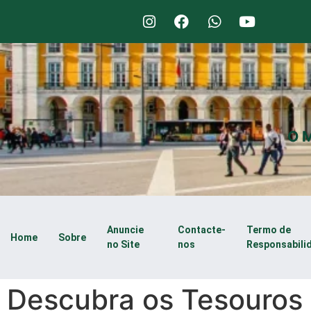
O M
Anuncie
Contacte-
Termo de
Home
Sobre
no Site
nos
Responsabili
Descubra os Tesouros