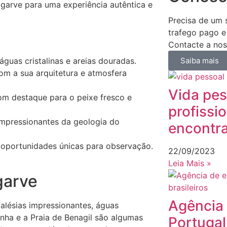
lgarve para uma experiência autêntica e
Precisa de um s
trafego pago e
Contacte a nos
Saiba mais
guas cristalinas e areias douradas.
com a sua arquitetura e atmosfera
Vida pes
om destaque para o peixe fresco e
profissi
impressionantes da geologia do
encontra
e oportunidades únicas para observação.
22/09/2023
Leia Mais »
garve
Agência
alésias impressionantes, águas
inha e a Praia de Benagil são algumas
Portugal 