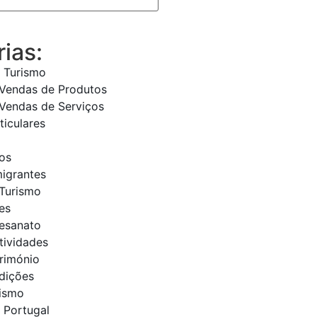
ias:
 Turismo
 Vendas de Produtos
Vendas de Serviços
ticulares
os
migrantes
Turismo
es
tesanato
tividades
trimónio
adições
rismo
 Portugal