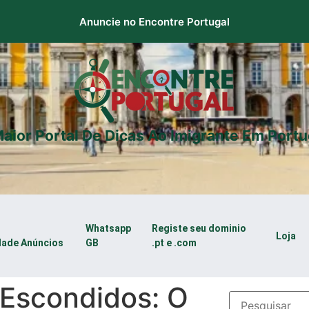
Anuncie no Encontre Portugal
aior Portal De Dicas Ao Imigrante Em Portu
Whatsapp
Registe seu dominio
Loja
dade Anúncios
GB
.pt e .com
 Escondidos: O