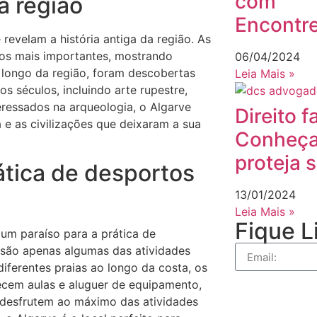
com
a região
Encontr
revelam a história antiga da região. As
icos mais importantes, mostrando
06/04/2024
 longo da região, foram descobertas
Leia Mais »
 séculos, incluindo arte rupestre,
eressados na arqueologia, o Algarve
Direito f
 e as civilizações que deixaram a sua
Conheça 
proteja s
ática de desportos
13/01/2024
Leia Mais »
Fique L
 um paraíso para a prática de
la são apenas algumas das atividades
iferentes praias ao longo da costa, os
ecem aulas e aluguer de equipamento,
, desfrutem ao máximo das atividades