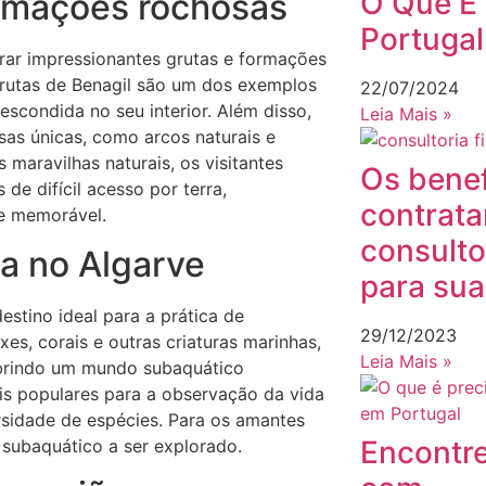
O Que É 
ormações rochosas
Portugal
rar impressionantes grutas e formações
rutas de Benagil são um dos exemplos
22/07/2024
escondida no seu interior. Além disso,
Leia Mais »
sas únicas, como arcos naturais e
 maravilhas naturais, os visitantes
Os benef
de difícil acesso por terra,
contrat
e memorável.
consulto
ha no Algarve
para su
estino ideal para a prática de
29/12/2023
s, corais e outras criaturas marinhas,
Leia Mais »
cobrindo um mundo subaquático
ais populares para a observação da vida
rsidade de espécies. Para os amantes
Encontre
 subaquático a ser explorado.