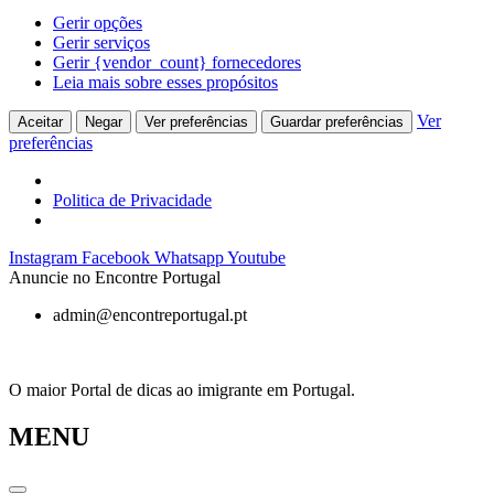
Gerir opções
Gerir serviços
Gerir {vendor_count} fornecedores
Leia mais sobre esses propósitos
Ver
Aceitar
Negar
Ver preferências
Guardar preferências
preferências
Politica de Privacidade
Pular
Instagram
Facebook
Whatsapp
Youtube
para
Anuncie no Encontre Portugal
o
admin@encontreportugal.pt
conteúdo
O maior Portal de dicas ao imigrante em Portugal.
MENU