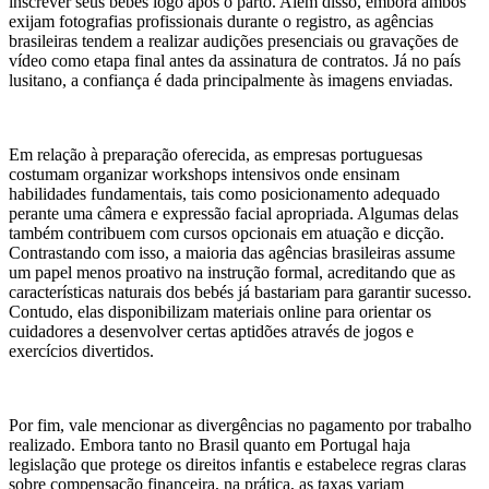
inscrever seus bebés logo após o parto. Além disso, embora ambos
exijam fotografias profissionais durante o registro, as agências
brasileiras tendem a realizar audições presenciais ou gravações de
vídeo como etapa final antes da assinatura de contratos. Já no país
lusitano, a confiança é dada principalmente às imagens enviadas.
Em relação à preparação oferecida, as empresas portuguesas
costumam organizar workshops intensivos onde ensinam
habilidades fundamentais, tais como posicionamento adequado
perante uma câmera e expressão facial apropriada. Algumas delas
também contribuem com cursos opcionais em atuação e dicção.
Contrastando com isso, a maioria das agências brasileiras assume
um papel menos proativo na instrução formal, acreditando que as
características naturais dos bebés já bastariam para garantir sucesso.
Contudo, elas disponibilizam materiais online para orientar os
cuidadores a desenvolver certas aptidões através de jogos e
exercícios divertidos.
Por fim, vale mencionar as divergências no pagamento por trabalho
realizado. Embora tanto no Brasil quanto em Portugal haja
legislação que protege os direitos infantis e estabelece regras claras
sobre compensação financeira, na prática, as taxas variam