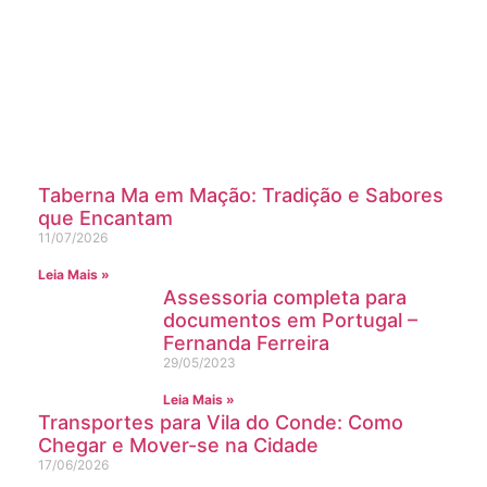
Precisa de um site, loja online ou gestão
de trafego pago e organico para sua
empresa? Contacte a nossa equipa
Saiba mais
Taberna Ma em Mação: Tradição e Sabores
que Encantam
11/07/2026
Leia Mais »
Assessoria completa para
documentos em Portugal –
Fernanda Ferreira
29/05/2023
Leia Mais »
Transportes para Vila do Conde: Como
Chegar e Mover-se na Cidade
17/06/2026