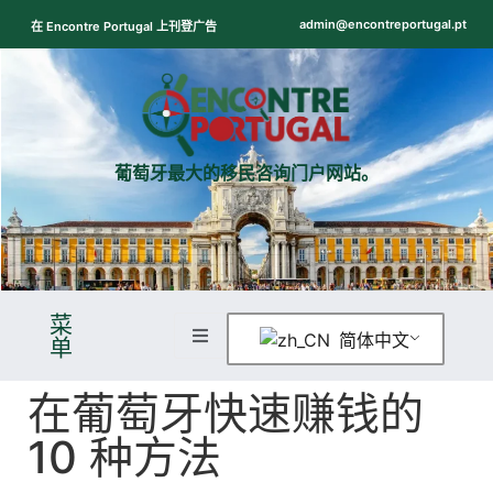
admin@encontreportugal.pt
在 Encontre Portugal 上刊登广告
葡萄牙最大的移民咨询门户网站。
ntre
icadores
菜
简体中文
单
在葡萄牙快速赚钱的
10 种方法