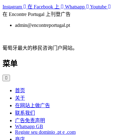
跳
Instagram
在 Facebook 上
Whatsapp
Youtube
至
在 Encontre Portugal 上刊登广告
内
admin@encontreportugal.pt
容
葡萄牙最大的移民咨询门户网站。
菜单
首页
关于
在网站上做广告
联系我们
广告免责声明
Whatsapp GB
Registe seu dominio .pt e .com
商店