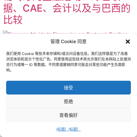
据、CAE、会计以及与巴西的
比较
管理 Cookie 同意
我们使用 Cookie 等技术来存储和/或访问设备信息。我们这样做是为了改善
Atividade Financeira em Portugal: Recibos Verdes, CAE,
浏览体验和显示个性化广告。同意使用这些技术将允许我们在本网站上处理浏
Contabilidade e Comparação com o Brasil A atividade
览行为或唯一 ID 等数据。不同意或撤销同意可能会对某些功能产生负面影
financeira em Portugal é essencial para aqueles que
响。
desejam empreender ou trabalhar de forma
independente. Neste artigo, exploraremos o que é a
接受
atividade em Portugal, o que são os famosos “recibos
verdes”, como abrir atividade nas finanças e escolher a
拒绝
[…]
查看偏好
{标题｝
{标题｝