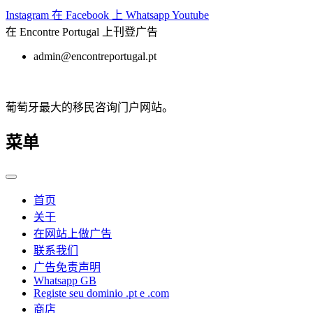
跳
Instagram
在 Facebook 上
Whatsapp
Youtube
至
在 Encontre Portugal 上刊登广告
内
admin@encontreportugal.pt
容
葡萄牙最大的移民咨询门户网站。
菜单
首页
关于
在网站上做广告
联系我们
广告免责声明
Whatsapp GB
Registe seu dominio .pt e .com
商店