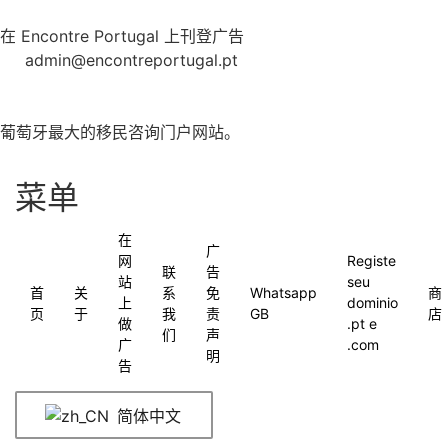
在 Encontre Portugal 上刊登广告
admin@encontreportugal.pt
葡萄牙最大的移民咨询门户网站。
菜单
在
广
网
Registe
联
告
站
seu
首
关
系
免
Whatsapp
商
上
dominio
页
于
我
责
GB
店
做
.pt e
们
声
广
.com
明
告
简体中文