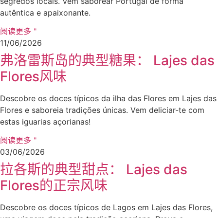
segredos locais. Vem saborear Portugal de forma
autêntica e apaixonante.
阅读更多 "
11/06/2026
弗洛雷斯岛的典型糖果： Lajes das
Flores风味
Descobre os doces típicos da ilha das Flores em Lajes das
Flores e saboreia tradições únicas. Vem deliciar-te com
estas iguarias açorianas!
阅读更多 "
03/06/2026
拉各斯的典型甜点： Lajes das
Flores的正宗风味
Descobre os doces típicos de Lagos em Lajes das Flores,