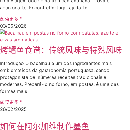
uma viagem doce pela tradição açoriana. Prova e
apaixona-te! EncontrePortugal ajuda-te.
阅读更多 "
03/06/2026
烤鳕鱼食谱：传统风味与特殊风味
Introdução O bacalhau é um dos ingredientes mais
emblemáticos da gastronomia portuguesa, sendo
protagonista de inúmeras receitas tradicionais e
modernas. Prepará-lo no forno, em postas, é uma das
formas mais
阅读更多 "
26/02/2025
如何在阿尔加维制作墨鱼