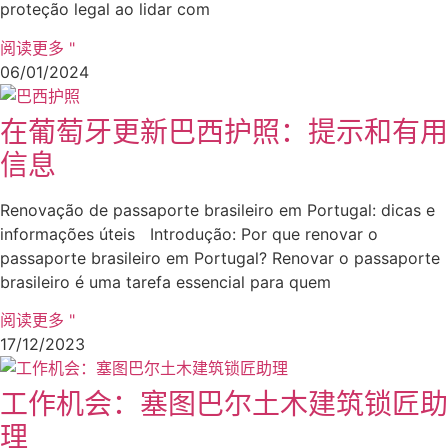
proteção legal ao lidar com
阅读更多 "
06/01/2024
在葡萄牙更新巴西护照：提示和有用
信息
Renovação de passaporte brasileiro em Portugal: dicas e
informações úteis Introdução: Por que renovar o
passaporte brasileiro em Portugal? Renovar o passaporte
brasileiro é uma tarefa essencial para quem
阅读更多 "
17/12/2023
工作机会：塞图巴尔土木建筑锁匠助
理