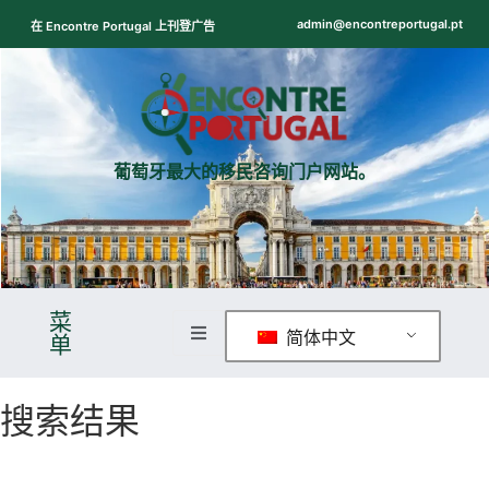
admin@encontreportugal.pt
在 Encontre Portugal 上刊登广告
葡萄牙最大的移民咨询门户网站。
ntre
icadores
菜
简体中文
单
搜索结果