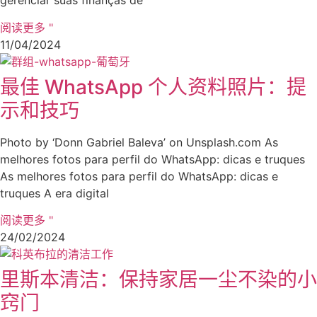
gerenciar suas finanças de
阅读更多 "
11/04/2024
最佳 WhatsApp 个人资料照片：提
示和技巧
Photo by ‘Donn Gabriel Baleva’ on Unsplash.com As
melhores fotos para perfil do WhatsApp: dicas e truques
As melhores fotos para perfil do WhatsApp: dicas e
truques A era digital
阅读更多 "
24/02/2024
里斯本清洁：保持家居一尘不染的小
窍门