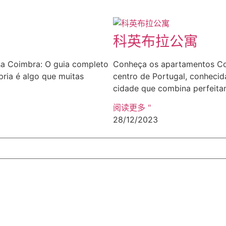
科英布拉公寓
a Coimbra: O guia completo
Conheça os apartamentos Co
pria é algo que muitas
centro de Portugal, conhecid
cidade que combina perfeita
阅读更多 "
28/12/2023