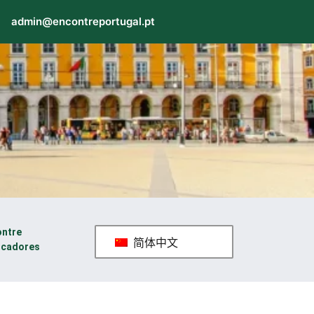
admin@encontreportugal.pt
ontre
简体中文
icadores