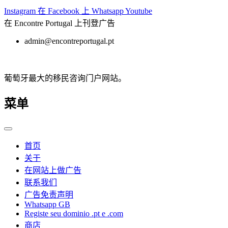
跳
Instagram
在 Facebook 上
Whatsapp
Youtube
至
在 Encontre Portugal 上刊登广告
内
admin@encontreportugal.pt
容
葡萄牙最大的移民咨询门户网站。
菜单
首页
关于
在网站上做广告
联系我们
广告免责声明
Whatsapp GB
Registe seu dominio .pt e .com
商店