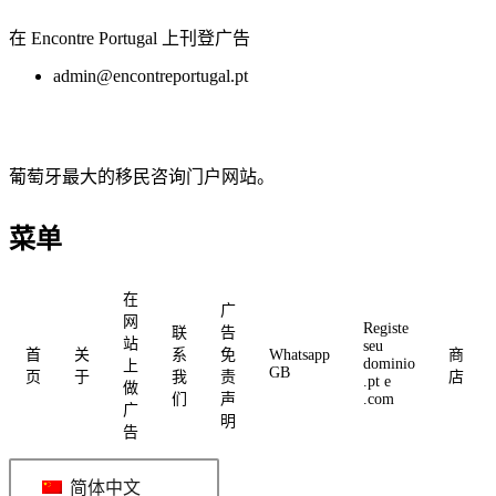
在 Encontre Portugal 上刊登广告
admin@encontreportugal.pt
葡萄牙最大的移民咨询门户网站。
菜单
在
广
网
Registe
联
告
站
seu
首
关
系
免
Whatsapp
商
dominio
上
GB
页
于
我
责
店
.pt e
做
们
声
.com
广
明
告
简体中文