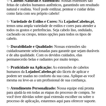
✨
Cabelos Naturais e Autênticos:
Nossas extensões são
feitas de cabelos humanos autênticos, garantindo um resultado
natural e realista. Você pode estilizar, pentear e cuidar delas
como faria com seu próprio cabelo!
✨
Variedade de Estilos e Cores:
Na
LojadosCabelos.pt
,
temos uma ampla variedade de estilos e cores para atender a
todos os gostos e preferências. Seja cabelo liso, ondulado,
cacheado ou crespo, temos opções para todos os tipos de
cabelo.
✨
Durabilidade e Qualidade:
Nossas extensões são
cuidadosamente selecionadas para garantir que sejam duráveis
e de alta qualidade. Com os devidos cuidados, elas
permanecerão belas e radiantes por muito tempo.
✨
Praticidade na Aplicação:
As extensões de cabelos
humanos da
LojadosCabelos.pt
são fáceis de aplicar e
podem ser usadas no conforto da sua casa. Aplique-as você
mesma ou leve-as a um profissional de sua confiança.
✨
Atendimento Personalizado:
Nossa equipe está pronta
para ajudá-la em todas as etapas do processo de compra. Se
você tiver dúvidas sobre qual extensão escolher ou sobre o
processo de aplicação, estaremos aqui para oferecer suporte.