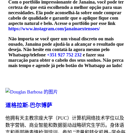
Com o portfólio impressionante de Janaína, você pode ter
certeza de que está escolhendo a melhor opção para suas
necessidades. Ela pode aconselhá-la sobre onde comprar
cabelo de qualidade e garantir que o aplique fique com
aspecto natural e belo. Acesse o portfólio por esse link
https://www.instagram.com/janainaextensoes/
Não importa se você quer um visual discreto ou mais
ousado, Janaína pode ajudá-la a alcançar o resultado que
deseja. Não hesite em contatá-la agora mesmo pelo
Whatsapp/telefone
+351 927 752 232
e fazer sua
marcação para obter o cabelo dos seus sonhos. Não perca
mais tempo e agende já pelo botão do Whatsapp ao lado!
道格拉斯-巴尔博萨
他拥有天主教宗座大学（PUC）计算机网络技术学位以及
数字营销、商业智能和数据驱动战略研究生学历。身体语
言和面部微表情检测培训。参加 "流量和转化机器--学会每