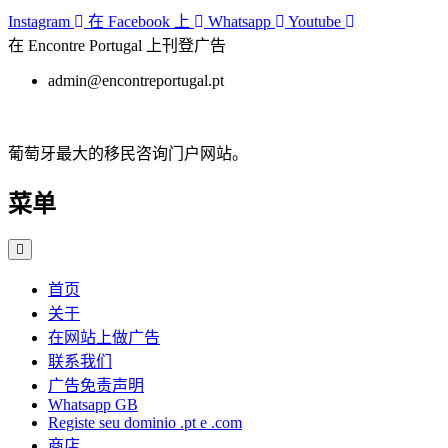
跳
Instagram
在 Facebook 上
Whatsapp
Youtube
至
在 Encontre Portugal 上刊登广告
内
admin@encontreportugal.pt
容
葡萄牙最大的移民咨询门户网站。
菜单
首页
关于
在网站上做广告
联系我们
广告免责声明
Whatsapp GB
Registe seu dominio .pt e .com
商店