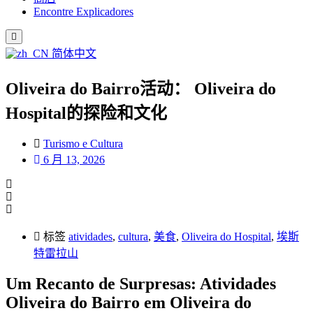
Encontre Explicadores
简体中文
Oliveira do Bairro活动： Oliveira do
Hospital的探险和文化
Turismo e Cultura
6 月 13, 2026
标签
atividades
,
cultura
,
美食
,
Oliveira do Hospital
,
埃斯
特雷拉山
Um Recanto de Surpresas: Atividades
Oliveira do Bairro em Oliveira do