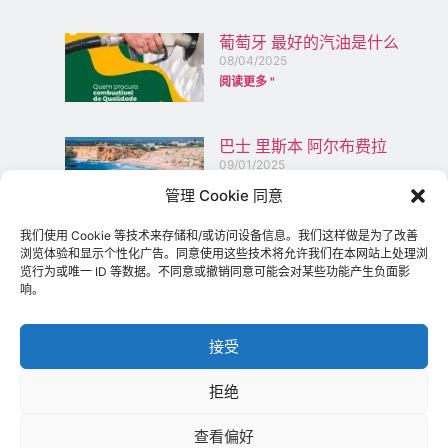
葡萄牙 最好的汽油是什么
08/04/2025
阅读更多 "
巴士 里斯本 阿尔布费拉
09/01/2025
阅读更多 "
管理 Cookie 同意
我们使用 Cookie 等技术来存储和/或访问设备信息。我们这样做是为了改善
比较葡萄牙和意大利：哪个
浏览体验和显示个性化广告。同意使用这些技术将允许我们在本网站上处理浏
是最适合巴西移民的国家？
览行为或唯一 ID 等数据。不同意或撤销同意可能会对某些功能产生负面影
01/07/2023
响。
阅读更多 "
接受
敬请期待
拒绝
查看偏好
发送