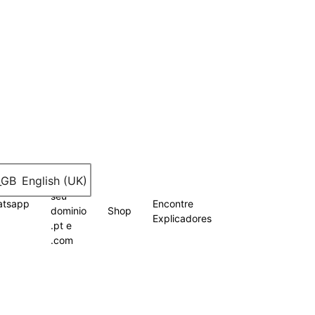
English (UK)
Registe
seu
atsapp
Encontre
dominio
Shop
Explicadores
.pt e
.com