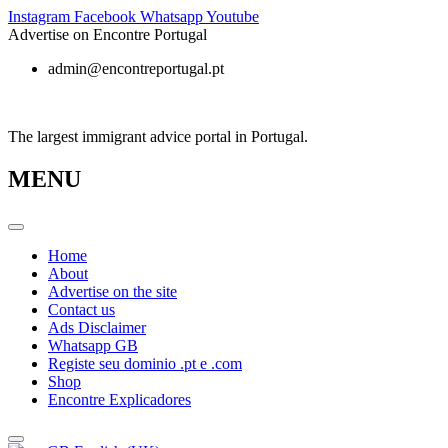
Skip
Instagram
Facebook
Whatsapp
Youtube
to
Advertise on Encontre Portugal
content
admin@encontreportugal.pt
The largest immigrant advice portal in Portugal.
MENU
Home
About
Advertise on the site
Contact us
Ads Disclaimer
Whatsapp GB
Registe seu dominio .pt e .com
Shop
Encontre Explicadores