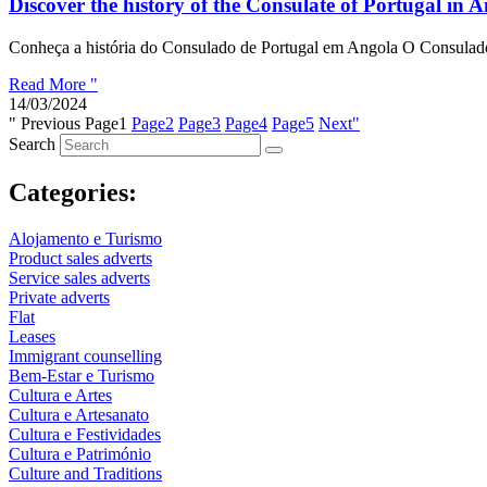
Discover the history of the Consulate of Portugal in 
Conheça a história do Consulado de Portugal em Angola O Consulado 
Read More "
14/03/2024
" Previous
Page
1
Page
2
Page
3
Page
4
Page
5
Next"
Search
Categories:
Alojamento e Turismo
Product sales adverts
Service sales adverts
Private adverts
Flat
Leases
Immigrant counselling
Bem-Estar e Turismo
Cultura e Artes
Cultura e Artesanato
Cultura e Festividades
Cultura e Património
Culture and Traditions