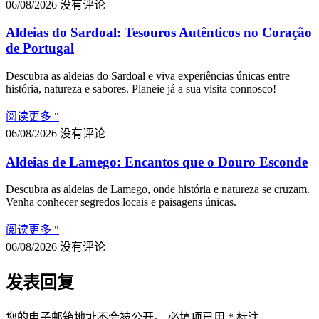
06/08/2026
没有评论
Aldeias do Sardoal: Tesouros Autênticos no Coração
de Portugal
Descubra as aldeias do Sardoal e viva experiências únicas entre
história, natureza e sabores. Planeie já a sua visita connosco!
阅读更多 "
06/08/2026
没有评论
Aldeias de Lamego: Encantos que o Douro Esconde
Descubra as aldeias de Lamego, onde história e natureza se cruzam.
Venha conhecer segredos locais e paisagens únicas.
阅读更多 "
06/08/2026
没有评论
发表回复
您的电子邮箱地址不会被公开。
必填项已用
*
标注