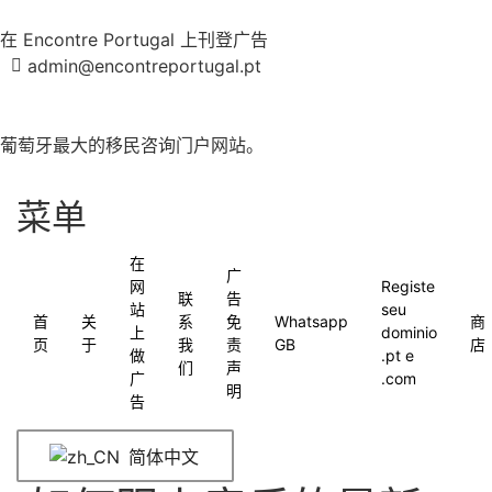
在 Encontre Portugal 上刊登广告
admin@encontreportugal.pt
葡萄牙最大的移民咨询门户网站。
菜单
在
广
网
Registe
联
告
站
seu
首
关
系
免
Whatsapp
商
上
dominio
页
于
我
责
GB
店
做
.pt e
们
声
广
.com
明
告
简体中文