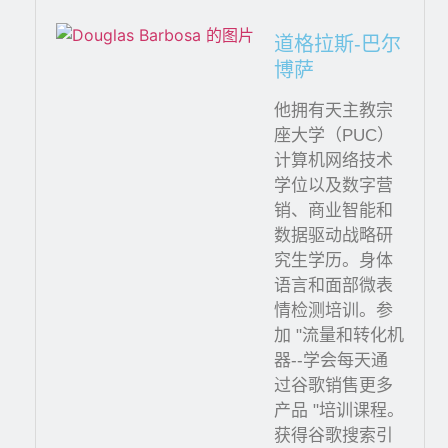
道格拉斯-巴尔
博萨
他拥有天主教宗
座大学（PUC）
计算机网络技术
学位以及数字营
销、商业智能和
数据驱动战略研
究生学历。身体
语言和面部微表
情检测培训。参
加 "流量和转化机
器--学会每天通
过谷歌销售更多
产品 "培训课程。
获得谷歌搜索引