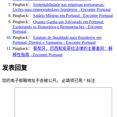
Pingback：
Sustentabilidade nas empresas portuguesas:
Lições para empreendedores brasileiros - Encontre Portugal
Pingback：
Salário Mínimo em Portugal - Encontre Portugal
Pingback：
Quanto Ganha um Advogado em Portugal:
Explorando os Honorários e Remunerações - Encontre
Portugal
Pingback：
Estatuto de Igualdade para Brasileiros em
Portugal: Direitos e Vantagens - Encontre Portugal
Pingback：
葡萄牙、巴西和安哥拉法律的主要差异：解
释性指南 - Encontre Portugal
发表回复
您的电子邮箱地址不会被公开。
必填项已用
*
标注