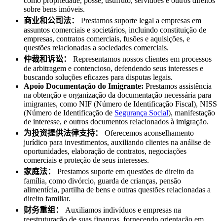
como propriedade, posse, usufruto, servidões e outros direitos
sobre bens imóveis.
商业和公司法：
Prestamos suporte legal a empresas em
assuntos comerciais e societários, incluindo constituição de
empresas, contratos comerciais, fusões e aquisições, e
questões relacionadas a sociedades comerciais.
仲裁和诉讼：
Representamos nossos clientes em processos
de arbitragem e contencioso, defendendo seus interesses e
buscando soluções eficazes para disputas legais.
Apoio Documentação do Imigrante:
Prestamos assistência
na obtenção e organização da documentação necessária para
imigrantes, como NIF (Número de Identificação Fiscal), NISS
(Número de Identificação de
Segurança Social
), manifestação
de interesse, e outros documentos relacionados à imigração.
为投资提供法律支持：
Oferecemos aconselhamento
jurídico para investimentos, auxiliando clientes na análise de
oportunidades, elaboração de contratos, negociações
comerciais e proteção de seus interesses.
家庭法：
Prestamos suporte em questões de direito da
família, como divórcio, guarda de crianças, pensão
alimentícia, partilha de bens e outras questões relacionadas a
direito familiar.
财务重组：
Auxiliamos indivíduos e empresas na
reestruturação de suas finanças, fornecendo orientação em