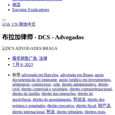
商店
Encontre Explicadores
简体中文
布拉加律师 - DCS - Advogados
服务销售广告
,
法律
7 月 8, 2023
标签
advogada em Barcelos
,
advogada em Braga
,
apoio
documentação do imigrante
,
apoio jurídico em investimentos
,
arbitragem
,
contencioso
,
cplp
,
direito administrativo
,
direito
civil
,
direito comercial e societário
,
direito contraordenacional
,
direito da família
,
direito das migrações
,
direito de
insolvência
,
direito do arrendamento
,
劳动法
,
direito dos
registos e notariados
,
direito executivo
,
direito fiscal
,
财产法
,
direito internacional
,
刑法
,
direito tributário
,
direitos reais
,