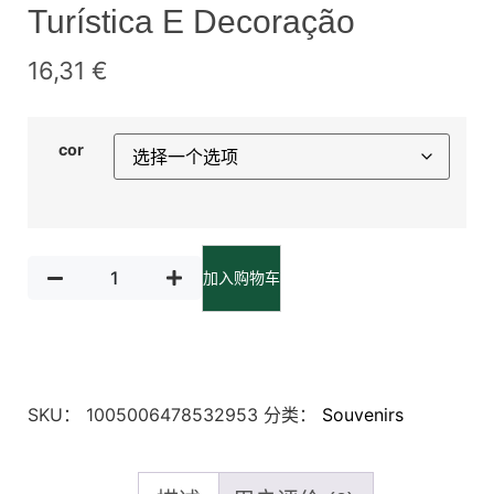
Turística E Decoração
16,31
€
cor
加入购物车
SKU：
1005006478532953
分类：
Souvenirs