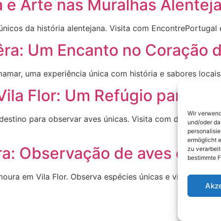
ia e Arte nas Muralhas Alentej
icos da história alentejana. Visita com EncontrePortugal e
êra: Um Encanto no Coração 
ar, uma experiência única com história e sabores locais.
Vila Flor: Um Refúgio para os
Wir verwend
destino para observar aves únicas. Visita com dicas locais 
und/oder dar
personalisi
ermöglicht e
a: Observação de aves em Vil
zu verarbei
bestimmte F
ura em Vila Flor. Observa espécies únicas e vive a naturez
Akz