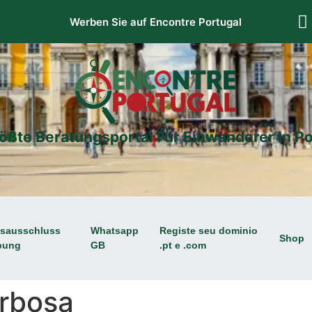
Werben Sie auf Encontre Portugal
ößte Beratungsportal Für Einwanderer In Po
gsausschluss
Whatsapp
Registe seu dominio
Shop
bung
GB
.pt e .com
rbosa