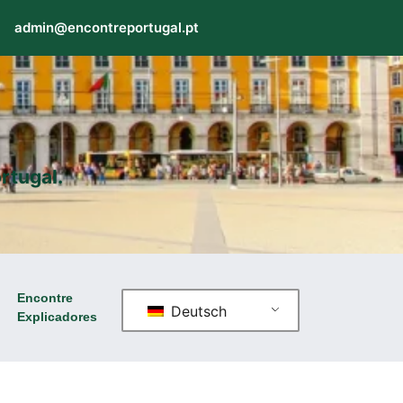
admin@encontreportugal.pt
rtugal.
Encontre
Deutsch
Explicadores