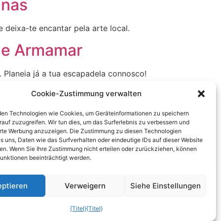
anas
 deixa-te encantar pela arte local.
de Armamar
 Planeia já a tua escapadela connosco!
 Amantes da Natureza
Cookie-Zustimmung verwalten
en Technologien wie Cookies, um Geräteinformationen zu speichern
e experiências autênticas no
auf zuzugreifen. Wir tun dies, um das Surferlebnis zu verbessern und
erte Werbung anzuzeigen. Die Zustimmung zu diesen Technologien
s uns, Daten wie das Surfverhalten oder eindeutige IDs auf dieser Website
a Flor
ten. Wenn Sie Ihre Zustimmung nicht erteilen oder zurückziehen, können
unktionen beeinträchtigt werden.
a perto de Vilamoura. Planeia a tua visita
eptieren
Verweigern
Siehe Einstellungen
{Titel}
{Titel}
Weiter
→