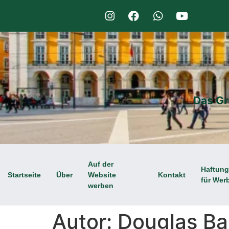
Das Gr
Auf der
Haftun
Startseite
Über
Website
Kontakt
für Wer
werben
Autor:
Douglas Ba