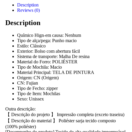
Description
Reviews (0)
Description
Químico Hign-em causa:
Nenhum
Tipo de alça/pega:
Punho macio
Estilo:
Clássico
Exterior:
Bolso com abertura fácil
Sistema de transporte:
Malha De resina
Material do Forro:
POLIÉSTER
Tipo de Mochila:
Macio
Material Principal:
TELA DE PINTURA
Origem:
CN (Origem)
CN:
Fujian
Tipo de Fecho:
zipper
Tipo de Item:
Mochilas
Sexo:
Unissex
Outra descrição:
【 Descrição do projeto 】 Impressão completa (exceto traseira)
【 Descrição do material 】 Poliéster sarja tecido composto
(100% poliéster)
[Desempenho do produto] Tecido de alta qualidade impermeável,