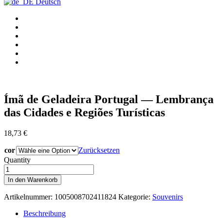
Deutsch
Ímã de Geladeira Portugal — Lembrança
das Cidades e Regiões Turísticas
18,73
€
cor
Zurücksetzen
Quantity
Ímã
de
In den Warenkorb
Geladeira
Portugal
Artikelnummer:
1005008702411824
Kategorie:
Souvenirs
—
Lembrança
Beschreibung