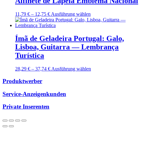
Alfinete de Lapela Emblema Nacional
Die
Optionen
können
Preisspanne:
Dieses
11,79
€
–
12,75
€
Ausführung wählen
auf
11,79 €
Produkt
der
bis
weist
Produktseite
12,75 €
mehrere
gewählt
Varianten
Ímã de Geladeira Portugal: Galo,
werden
auf.
Lisboa, Guitarra — Lembrança
Die
Optionen
Turística
können
auf
Preisspanne:
Dieses
28,29
€
–
37,74
€
Ausführung wählen
der
28,29 €
Produkt
Produktseite
bis
weist
Produktwerber
gewählt
37,74 €
mehrere
werden
Varianten
Service-Anzeigenkunden
auf.
Die
Private Inserenten
Optionen
können
auf
der
Produktseite
gewählt