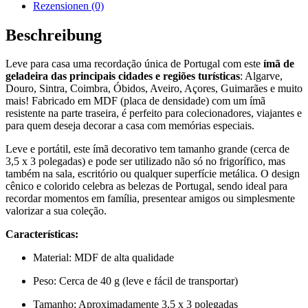
das
Rezensionen (0)
Cidades
e
Beschreibung
Regiões
Turísticas
Leve para casa uma recordação única de Portugal com este
ímã de
Menge
geladeira das principais cidades e regiões turísticas
: Algarve,
Douro, Sintra, Coimbra, Óbidos, Aveiro, Açores, Guimarães e muito
mais! Fabricado em MDF (placa de densidade) com um ímã
resistente na parte traseira, é perfeito para colecionadores, viajantes e
para quem deseja decorar a casa com memórias especiais.
Leve e portátil, este ímã decorativo tem tamanho grande (cerca de
3,5 x 3 polegadas) e pode ser utilizado não só no frigorífico, mas
também na sala, escritório ou qualquer superfície metálica. O design
cênico e colorido celebra as belezas de Portugal, sendo ideal para
recordar momentos em família, presentear amigos ou simplesmente
valorizar a sua coleção.
Características:
Material: MDF de alta qualidade
Peso: Cerca de 40 g (leve e fácil de transportar)
Tamanho: Aproximadamente 3,5 x 3 polegadas