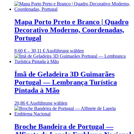
Mapa Porto Preto e Branco | Quadro
Decorativo Moderno, Coordenadas,
Portugal
Preisspanne:
Dieses
8,60
€
–
30,11
€
Ausführung wählen
8,60 €
Produkt
bis
weist
30,11 €
mehrere
Varianten
Ímã de Geladeira 3D Guimarães
auf.
Portugal — Lembrança Turística
Die
Optionen
Pintada à Mão
können
auf
Dieses
20,86
€
Ausführung wählen
der
Produkt
Produktseite
weist
gewählt
mehrere
werden
Varianten
Broche Bandeira de Portugal —
auf.